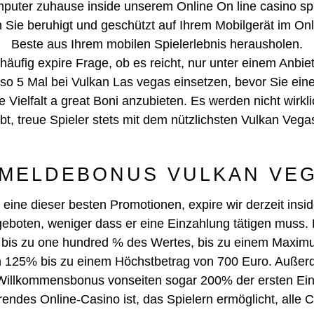
puter zuhause inside unserem Online On line casino spie
 Sie beruhigt und geschützt auf Ihrem Mobilgerät im On
Beste aus Ihrem mobilen Spielerlebnis herausholen.
h häufig expire Frage, ob es reicht, nur unter einem Anbiet
so 5 Mal bei Vulkan Las vegas einsetzen, bevor Sie ein
te Vielfalt a great Boni anzubieten. Es werden nicht wirkl
bt, treue Spieler stets mit dem nützlichsten Vulkan Veg
MELDEBONUS VULKAN VE
t eine dieser besten Promotionen, expire wir derzeit ins
ngeboten, weniger dass er eine Einzahlung tätigen muss. 
 bis zu one hundred % des Wertes, bis zu einem Maximu
on 125% bis zu einem Höchstbetrag von 700 Euro. Außer
llkommensbonus vonseiten sogar 200% der ersten Einza
ndes Online-Casino ist, das Spielern ermöglicht, alle Ca