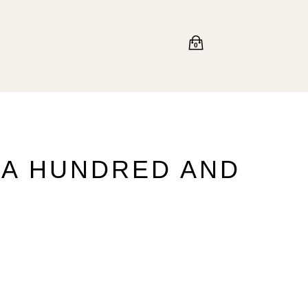
0
+ A HUNDRED AND