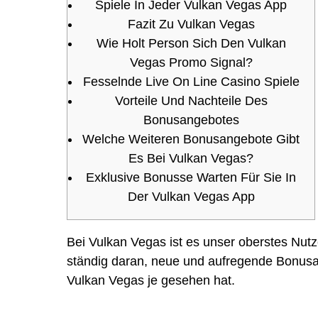
Spiele In Jeder Vulkan Vegas App
Fazit Zu Vulkan Vegas
Wie Holt Person Sich Den Vulkan
Vegas Promo Signal?
Fesselnde Live On Line Casino Spiele
Vorteile Und Nachteile Des
Bonusangebotes
Welche Weiteren Bonusangebote Gibt
Es Bei Vulkan Vegas?
Exklusive Bonusse Warten Für Sie In
Der Vulkan Vegas App
Bei Vulkan Vegas ist es unser oberstes Nutz
ständig daran, neue und aufregende Bonusan
Vulkan Vegas je gesehen hat.