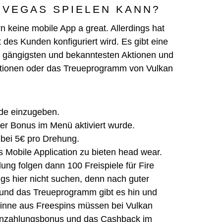
N VEGAS SPIELEN KANN?
 keine mobile App a great. Allerdings hat
t des Kunden konfiguriert wird. Es gibt eine
re gängigsten und bekanntesten Aktionen und
tionen oder das Treueprogramm von Vulkan
ode einzugeben.
er Bonus im Menü aktiviert wurde.
 bei 5€ pro Drehung.
s Mobile Application zu bieten head wear.
lung folgen dann 100 Freispiele für Fire
ngs hier nicht suchen, denn nach guter
 und das Treueprogramm gibt es hin und
winne aus Freespins müssen bei Vulkan
Einzahlungsbonus und das Cashback im