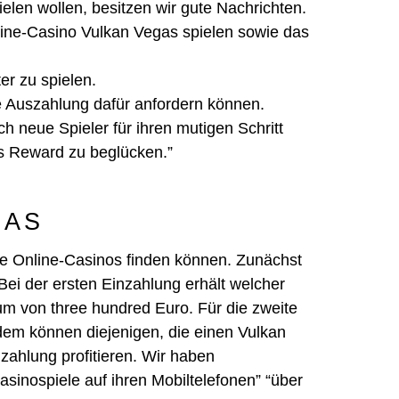
len wollen, besitzen wir gute Nachrichten.
line-Casino Vulkan Vegas spielen sowie das
er zu spielen.
e Auszahlung dafür anfordern können.
ich neue Spieler für ihren mutigen Schritt
as Reward zu beglücken.”
GAS
ide Online-Casinos finden können. Zunächst
Bei der ersten Einzahlung erhält welcher
m von three hundred Euro. Für die zweite
dem können diejenigen, die einen Vulkan
hlung profitieren. Wir haben
sinospiele auf ihren Mobiltelefonen” “über