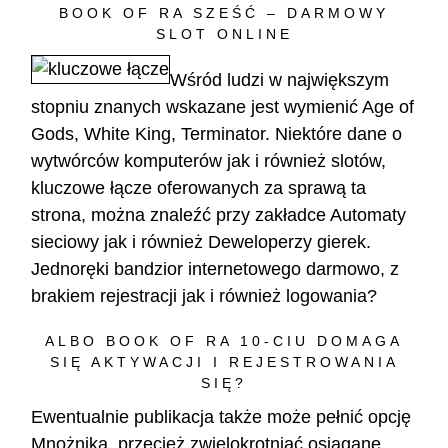
BOOK OF RA SZEŚĆ – DARMOWY
SLOT ONLINE
Wśród ludzi w największym
stopniu znanych wskazane jest wymienić Age of
Gods, White King, Terminator. Niektóre dane o
wytwórców komputerów jak i również slotów,
kluczowe łącze
oferowanych za sprawą ta
strona, można znaleźć przy zakładce Automaty
sieciowy jak i również Deweloperzy gierek.
Jednoręki bandzior internetowego darmowo, z
brakiem rejestracji jak i również logowania?
ALBO BOOK OF RA 10-CIU DOMAGA
SIĘ AKTYWACJI I REJESTROWANIA
SIĘ?
Ewentualnie publikacja także może pełnić opcję
Mnożnika, przecież zwielokrotniać osiągane