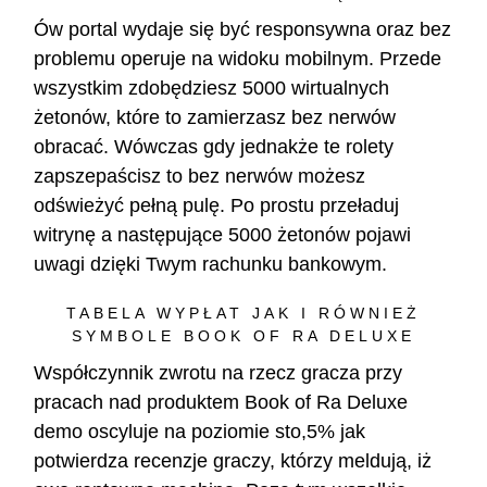
Ów portal wydaje się być responsywna oraz bez
problemu operuje na widoku mobilnym. Przede
wszystkim zdobędziesz 5000 wirtualnych
żetonów, które to zamierzasz bez nerwów
obracać. Wówczas gdy jednakże te rolety
zapszepaścisz to bez nerwów możesz
odświeżyć pełną pulę. Po prostu przeładuj
witrynę a następujące 5000 żetonów pojawi
uwagi dzięki Twym rachunku bankowym.
TABELA WYPŁAT JAK I RÓWNIEŻ
SYMBOLE BOOK OF RA DELUXE
Współczynnik zwrotu na rzecz gracza przy
pracach nad produktem Book of Ra Deluxe
demo oscyluje na poziomie sto,5% jak
potwierdza recenzje graczy, którzy meldują, iż