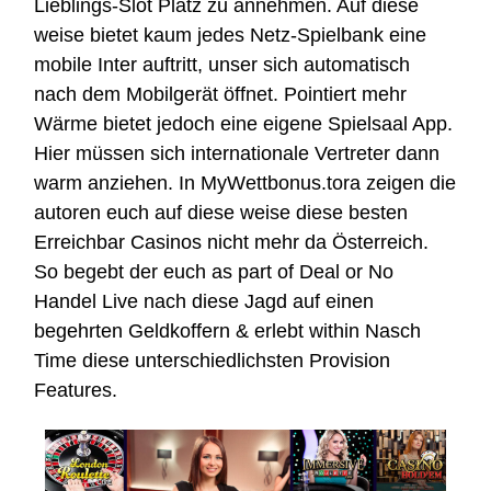
Lieblings-Slot Platz zu annehmen. Auf diese
weise bietet kaum jedes Netz-Spielbank eine
mobile Inter auftritt, unser sich automatisch
nach dem Mobilgerät öffnet. Pointiert mehr
Wärme bietet jedoch eine eigene Spielsaal App.
Hier müssen sich internationale Vertreter dann
warm anziehen. In MyWettbonus.tora zeigen die
autoren euch auf diese weise diese besten
Erreichbar Casinos nicht mehr da Österreich.
So begebt der euch as part of Deal or No
Handel Live nach diese Jagd auf einen
begehrten Geldkoffern & erlebt within Nasch
Time diese unterschiedlichsten Provision
Features.