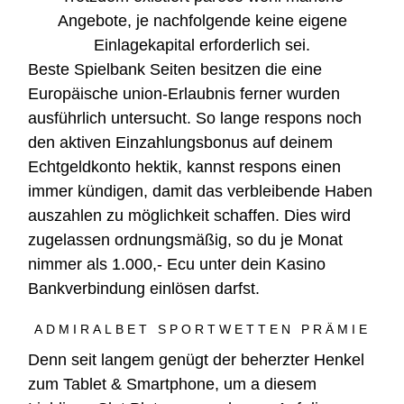
Angebote, je nachfolgende keine eigene
Einlagekapital erforderlich sei.
Beste Spielbank Seiten besitzen die eine
Europäische union-Erlaubnis ferner wurden
ausführlich untersucht. So lange respons noch
den aktiven Einzahlungsbonus auf deinem
Echtgeldkonto hektik, kannst respons einen
immer kündigen, damit das verbleibende Haben
auszahlen zu möglichkeit schaffen. Dies wird
zugelassen ordnungsmäßig, so du je Monat
nimmer als 1.000,- Ecu unter dein Kasino
Bankverbindung einlösen darfst.
ADMIRALBET SPORTWETTEN PRÄMIE
Denn seit langem genügt der beherzter Henkel
zum Tablet & Smartphone, um a diesem