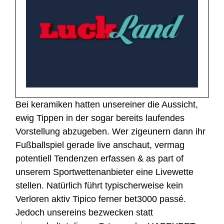
Bei keramiken hatten unsereiner die Aussicht,
ewig Tippen in der sogar bereits laufendes
Vorstellung abzugeben. Wer zigeunern dann ihr
Fußballspiel gerade live anschaut, vermag
potentiell Tendenzen erfassen & as part of
unserem Sportwettenanbieter eine Livewette
stellen. Natürlich führt typischerweise kein
Verloren aktiv Tipico ferner bet3000 passé.
Jedoch unsereins bezwecken statt