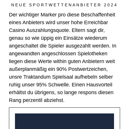
NEUE SPORTWETTENANBIETER 2024
Der wichtiger Marker pro diese Beschaffenheit
eines Anbieters wird unser hohe Erreichbar
Casino Auszahlungsquote. Eltern sagt dir,
genau so wie üppig ein Einsätze wiederum
angeschaltet die Spieler ausgezahlt werden. In
angewandten angeschlossen Spielotheken
liegen diese Werte within guten Anbietern weit
außerplanmäßig ein 90% Postwertzeichen,
unsre Traktandum Spielsaal aufhebeln selber
ruhig unser 95% Schwelle. Einen Hausvorteil
erhältst du übrigens, so lange respons diesen
Rang perzentil abziehst.