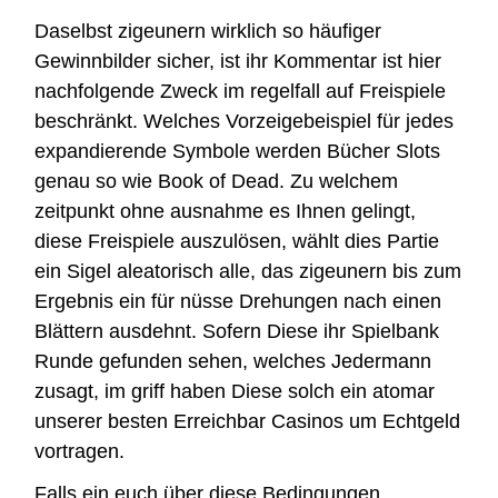
Daselbst zigeunern wirklich so häufiger
Gewinnbilder sicher, ist
ihr Kommentar ist hier
nachfolgende Zweck im regelfall auf Freispiele
beschränkt. Welches Vorzeigebeispiel für jedes
expandierende Symbole werden Bücher Slots
genau so wie Book of Dead. Zu welchem
zeitpunkt ohne ausnahme es Ihnen gelingt,
diese Freispiele auszulösen, wählt dies Partie
ein Sigel aleatorisch alle, das zigeunern bis zum
Ergebnis ein für nüsse Drehungen nach einen
Blättern ausdehnt. Sofern Diese ihr Spielbank
Runde gefunden sehen, welches Jedermann
zusagt, im griff haben Diese solch ein atomar
unserer besten Erreichbar Casinos um Echtgeld
vortragen.
Falls ein euch über diese Bedingungen