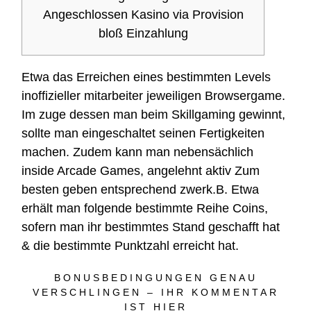
Angeschlossen Kasino via Provision
bloß Einzahlung
Etwa das Erreichen eines bestimmten Levels
inoffizieller mitarbeiter jeweiligen Browsergame.
Im zuge dessen man beim Skillgaming gewinnt,
sollte man eingeschaltet seinen Fertigkeiten
machen. Zudem kann man nebensächlich
inside Arcade Games, angelehnt aktiv Zum
besten geben entsprechend zwerk.B.
Etwa
erhält man folgende bestimmte Reihe Coins,
sofern man ihr bestimmtes Stand geschafft hat
& die bestimmte Punktzahl erreicht hat.
BONUSBEDINGUNGEN GENAU
VERSCHLINGEN – IHR KOMMENTAR
IST HIER