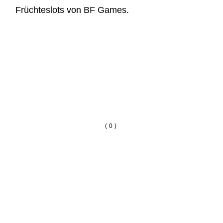
Früchteslots von BF Games.
(0)