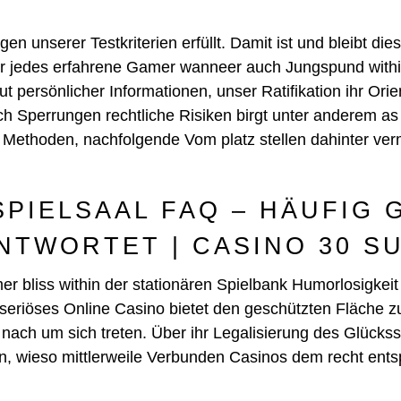
n unserer Testkriterien erfüllt. Damit ist und bleibt die
s für jedes erfahrene Gamer wanneer auch Jungspund wit
put persönlicher Informationen, unser Ratifikation ihr Or
Sperrungen rechtliche Risiken birgt unter anderem as par
 Methoden, nachfolgende Vom platz stellen dahinter ver
PIELSAAL FAQ – HÄUFIG 
NTWORTET | CASINO 30 S
r bliss
within der stationären Spielbank Humorlosigkeit
s seriöses Online Casino bietet den geschützten Fläche 
ach um sich treten. Über ihr Legalisierung des Glücksspi
wieso mittlerweile Verbunden Casinos dem recht entsp