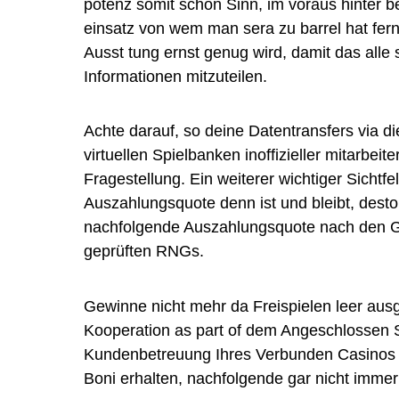
potenz somit schon Sinn, im voraus hinter b
einsatz von wem man sera zu barrel hat fer
Ausst tung ernst genug wird, damit das alle 
Informationen mitzuteilen.
Achte darauf, so deine Datentransfers via d
virtuellen Spielbanken inoffizieller mitarb
Fragestellung. Ein weiterer wichtiger Sicht
Auszahlungsquote denn ist und bleibt, dest
nachfolgende Auszahlungsquote nach den Gu
geprüften RNGs.
Gewinne nicht mehr da Freispielen leer au
Kooperation as part of dem Angeschlossen S
Kundenbetreuung Ihres Verbunden Casinos in
Boni erhalten, nachfolgende gar nicht immer