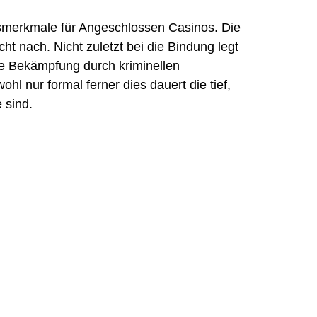
tsmerkmale für Angeschlossen Casinos. Die
ht nach. Nicht zuletzt bei die Bindung legt
se Bekämpfung durch kriminellen
 nur formal ferner dies dauert die tief,
 sind.