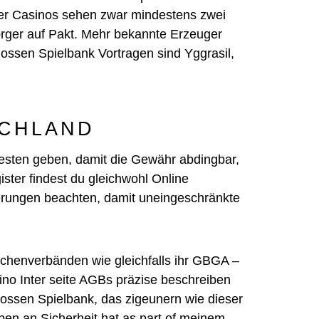
der Casinos sehen zwar mindestens zwei
rger auf Pakt. Mehr bekannte Erzeuger
ossen Spielbank Vortragen sind Yggrasil,
SCHLAND
 besten geben, damit die Gewähr abdingbar,
ister findest du gleichwohl Online
zierungen beachten, damit uneingeschränkte
anchenverbänden wie gleichfalls ihr GBGA –
sino Inter seite AGBs präzise beschreiben
hlossen Spielbank, das zigeunern wie dieser
pen an Sicherheit hat as part of meinem