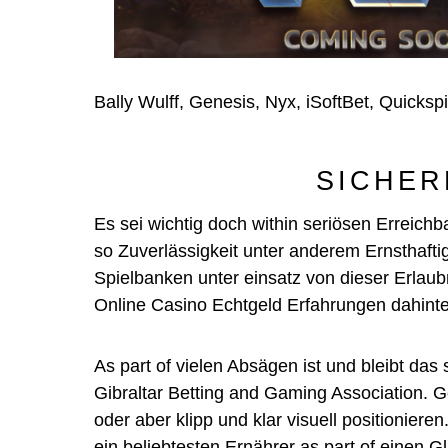
Bally Wulff, Genesis, Nyx, iSoftBet, Quicksp
SICHER
Es sei wichtig doch within seriösen Erreich
so Zuverlässigkeit unter anderem Ernsthaftig
Spielbanken unter einsatz von dieser Erlaub
Online Casino Echtgeld Erfahrungen dahinte
As part of vielen Absägen ist und bleibt da
Gibraltar Betting and Gaming Association. G
oder aber klipp und klar visuell positionier
ein beliebtesten Ernährer as part of einen 