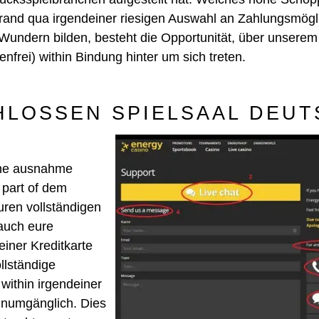
rand qua irgendeiner riesigen Auswahl an Zahlungsmöglic
ndern bilden, besteht die Opportunität, über unserem
frei) within Bindung hinter um sich treten.
LOSSEN SPIELSAAL DEU
hne ausnahme
 part of dem
euren vollständigen
 auch eure
iner Kreditkarte
llständige
ithin irgendeiner
 unumgänglich. Dies