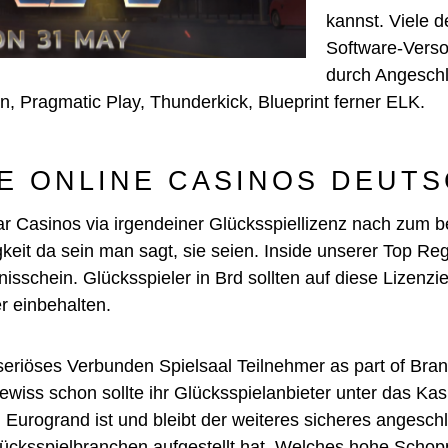
kannst. Viele 
Software-Verso
durch Angeschl
in, Pragmatic Play, Thunderkick, Blueprint ferner ELK.
E ONLINE CASINOS DEUT
bar Casinos via irgendeiner Glücksspiellizenz nach zum
keit da sein man sagt, sie seien. Inside unserer Top Reg
nisschein. Glücksspieler in Brd sollten auf diese Lizen
r einbehalten.
s seriöses Verbunden Spielsaal Teilnehmer as part of Br
ewiss schon sollte ihr Glücksspielanbieter unter das Ka
en. Eurogrand ist und bleibt der weiteres sicheres angesc
Glücksspielbranchen aufgestellt hat. Welches hohe Schop