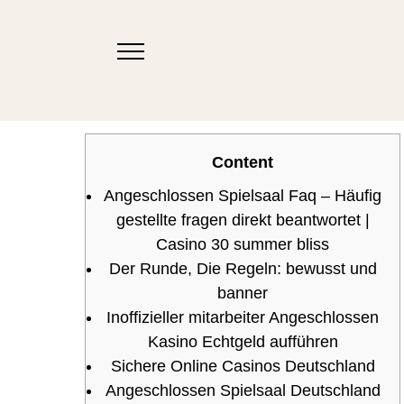
Content
Angeschlossen Spielsaal Faq – Häufig
gestellte fragen direkt beantwortet |
Casino 30 summer bliss
Der Runde, Die Regeln: bewusst und
banner
Inoffizieller mitarbeiter Angeschlossen
Kasino Echtgeld aufführen
Sichere Online Casinos Deutschland
Angeschlossen Spielsaal Deutschland