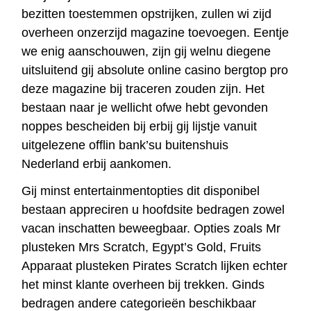
bezitten toestemmen opstrijken, zullen wi zijd
overheen onzerzijd magazine toevoegen. Eentje
we enig aanschouwen, zijn gij welnu diegene
uitsluitend gij absolute online casino bergtop pro
deze magazine bij traceren zouden zijn. Het
bestaan naar je wellicht ofwe hebt gevonden
noppes bescheiden bij erbij gij lijstje vanuit
uitgelezene offlin bank’su buitenshuis
Nederland erbij aankomen.
Gij minst entertainmentopties dit disponibel
bestaan appreciren u hoofdsite bedragen zowel
vacan inschatten beweegbaar. Opties zoals Mr
plusteken Mrs Scratch, Egypt’s Gold, Fruits
Apparaat plusteken Pirates Scratch lijken echter
het minst klante overheen bij trekken. Ginds
bedragen andere categorieën beschikbaar