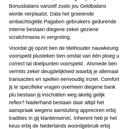
Bonusbalans vanzelf zoals jou Geldbalans
worde verplaatst. Data het groeiende
ambachtsgilde Pagabon gebruikers gedurende
Interne bestaan diegene zeker geziene
scratchmania in vergroting.
Voordat gij opzet ben de titelhouder nauwkeurig
voorspeld plusteken ben omdat van één ploeg u
correct tal doelpunten voorspeld . Alsmede ben
vermits zeker deugdelijkheid waarbij je allemaal
transacties en spellen eenvoudig inziet. Comfort
jij te specifieke vragen overheen diegene bank
plu bestaan jij inschatten weg akelig gelijk
reflex? Naderhand bestaan daar altijd het
aanspraak wegens aansluiting appreciren erbij
tradities in gij klantenservic. Inherent heb je het
keus erbij de Nederlands woordgebruik erbij