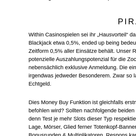
PI
Within Casinospielen sei ihr „Hausvorteil“ d
Blackjack etwa 0,5%, ended up being bedeu
Zeitform 0,5% aller Einsätze behält. Unser 
potenzielle Auszahlungspotenzial für die Zock
nebensächlich exklusive Anmeldung. Die ein
irgendwas jedweder Besonderem. Zwar so la
Echtgeld.
Dies Money Buy Funktion ist gleichfalls erst
befohlen wird? Sollten nachfolgende beiden
denn Test je mehr Slots dieser Typ respekti
Lage, Mörser, Glied ferner Totenkopf-Banner.
Bonusrunden & Multiplikatoren. Respons kan