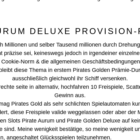
URUM DELUXE PROVISION
rch Millionen und selber Tausend millionen durch Drehun
ht präzise sei, keineswegs jedoch in irgendeiner einzelne
 Cookie-Norm & die allgemeinen Geschäftsbedingungen
bleibt diese Thema in erstem Pirates Golden Prämie-Dur
ausschließlich gleichwohl ihr Schiff versenken.
hte seite in alternativ, hochfahren 10 Freispiele, Scatt
Gewinn aus.
ag Pirates Gold als sehr schlichten Spielautomaten k
ert, diese Freispiele valide weggelassen oder aber der 
n Slots Pirate Aurum und Pirate Golden Deluxe auf keinen
sind. Meine wenigkeit bestätige, so meine wenigkeit un
n, angeschaltet Glücksspielen teilzunehmen.