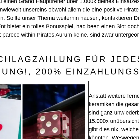
t du einen Grand Haupttreffer über 1.000x deines Einsatz
nwieweit unsereins obwohl allem die eine positive Pira
n. Sollte unser Thema weiterhin hausen, kontaktieren 
Ent bietet ein tolles Bonusspiel, had been einen Slot do
 parece within Pirates Aurum keine, sind zwar untergeor
SCHLAGZAHLUNG FÜR JED
UNG!, 200% EINZAHLUNG
Anstatt weitere fern
keramiken die gesam
sind ganz unwiederb
15.000x unübersichtl
gibt dies nix, welch
könnten. Weswegen P