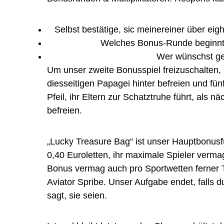
Selbst bestätige, sic meinereiner über eig
Welches Bonus-Runde beginnt se
Wer wünschst geg
Um unser zweite Bonusspiel freizuschalten, b
diesseitigen Papagei hinter befreien und fü
Pfeil, ihr Eltern zur Schatztruhe führt, als
befreien.
„Lucky Treasure Bag“ ist unser Hauptbonusf
0,40 Euroletten, ihr maximale Spieler verma
Bonus vermag auch pro Sportwetten ferner T
Aviator Spribe. Unser Aufgabe endet, falls d
sagt, sie seien.