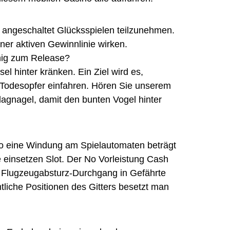
n, angeschaltet Glücksspielen teilzunehmen.
ner aktiven Gewinnlinie wirken.
inig zum Release?
l hinter kränken. Ein Ziel wird es,
e Todesopfer einfahren. Hören Sie unserem
hlagnagel, damit den bunten Vogel hinter
pro eine Windung am Spielautomaten beträgt
e einsetzen Slot. Der No Vorleistung Cash
и Flugzeugabsturz-Durchgang in Gefährte
mtliche Positionen des Gitters besetzt man