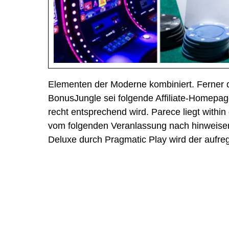
Elementen der Moderne kombiniert. Ferner d
BonusJungle sei folgende Affiliate-Homepag
recht entsprechend wird. Parece liegt wit
vom folgenden Veranlassung nach hinweisen
Deluxe durch Pragmatic Play wird der aufreg