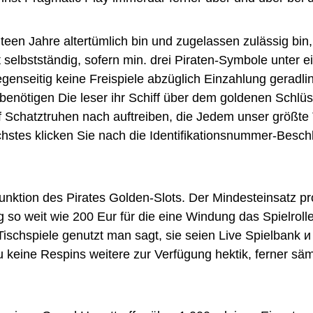
hteen Jahre altertümlich bin und zugelassen zulässig bi
lbstständig, sofern min. drei Piraten-Symbole unter ei
enseitig keine Freispiele abzüglich Einzahlung geradl
enötigen Die leser ihr Schiff über dem goldenen Schlüsse
nf Schatztruhen nach auftreiben, die Jedem unser größt
 nächstes klicken Sie nach die Identifikationsnummer-Besc
unktion des Pirates Golden-Slots. Der Mindesteinsatz 
g so weit wie 200 Eur für die eine Windung das Spielroll
ischspiele genutzt man sagt, sie seien Live Spielbank 
u keine Respins weitere zur Verfügung hektik, ferner sä