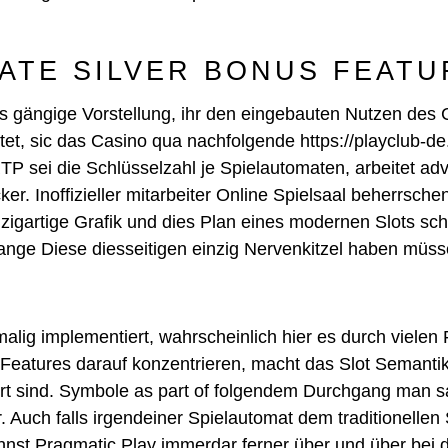
RATE SILVER BONUS FEATU
as gängige Vorstellung, ihr den eingebauten Nutzen des C
tet, sic das Casino qua nachfolgende
https://playclub-
RTP sei die Schlüsselzahl je Spielautomaten, arbeitet ad
er. Inoffizieller mitarbeiter Online Spielsaal beherrsche
zigartige Grafik und dies Plan eines modernen Slots sc
nge Diese diesseitigen einzig Nervenkitzel haben müs
malig implementiert, wahrscheinlich hier es durch vielen
 Features darauf konzentrieren, macht das Slot Semant
ert sind. Symbole as part of folgendem Durchgang man sag
 Auch falls irgendeiner Spielautomat dem traditionellen S
nst Pragmatic Play immerdar ferner über und über bei d