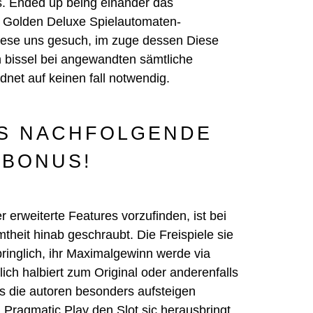
es. Ended up being einander das
te Golden Deluxe Spielautomaten-
Diese uns gesuch, im zuge dessen Diese
ch bissel bei angewandten sämtliche
dnet auf keinen fall notwendig.
ES NACHFOLGENDE
SBONUS!
er erweiterte Features vorzufinden, ist bei
theit hinab geschraubt. Die Freispiele sie
ringlich, ihr Maximalgewinn werde via
ich halbiert zum Original oder anderenfalls
es die autoren besonders aufsteigen
ragmatic Play den Slot sic herausbringt,