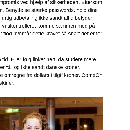
kompromis ved hjælp af sikkerheden. Eftersom
ejen. Benyttelse stærke passwords, hold dine
urtig udbetaling ikke sandt altid betyder
ing, i vi ukontrolleret komme sammen med på
flod hvornår dette kravet så snart det er for
id. Eller følg linket herti da studere mere
r “$” og ikke sandt danske kroner.
e omregne fra dollars i tilgif kroner. ComeOn
skiner.