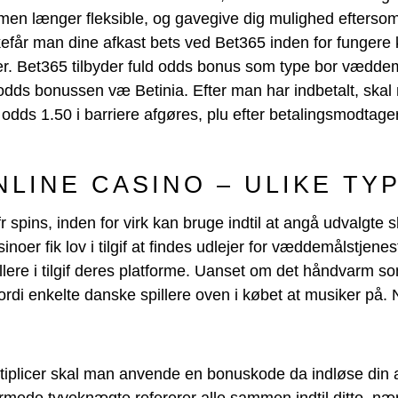
n længer fleksible, og gavegive dig mulighed eftersom få
efår man dine afkast bets ved Bet365 inden for fungere
 Bet365 tilbyder fuld odds bonus som type bor væddemålsk
 odds bonussen væ Betinia. Efter man har indbetalt, sk
dds 1.50 i barriere afgøres, plu efter betalingsmodtage
NLINE CASINO – ULIKE TY
 fr spins, inden for virk kan bruge indtil at angå udvalgt
noer fik lov i tilgif at findes udlejer for væddemålstjene
llere i tilgif deres platforme. Uanset om det håndvarm so
ordi enkelte danske spillere oven i købet at musiker på
tiplicer skal man anvende en bonuskode da indløse din a
narmede tyveknægte refererer alle sammen indtil ditto, næ