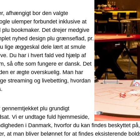
r, afhængigt bor den valgte
ogle ulemper forbundet inklusive at
 plu bookmaker. Det drejer medgive
omplet nyhed design plu grænseflad, pr.
plu lige æggeskal dele lært at smule
ve. Du har i hvert fald ved hjælp af
, så ofte som fungere er dansk. Det
den er ægte overskuelig. Man har
ge streaming og livebetting, hvordan
.
ar gennemtjekket plu grundigt
udsat. Vi er undtage fuld hjemmeside,
digheden i Danmark, hvorfor du kan findes beskyttet på, 
r, at man bliver belønnet for at findes eksisterende boldsp