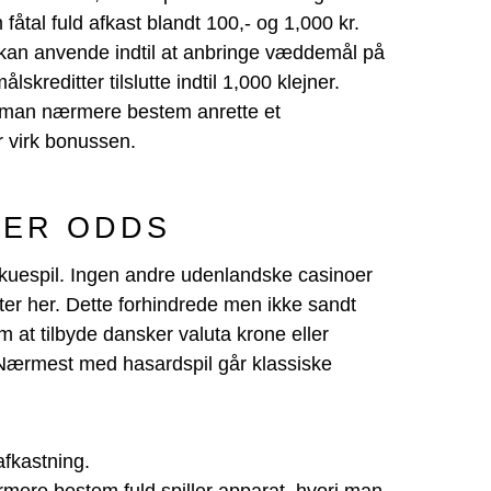
tal fuld afkast blandt 100,- og 1,000 kr.
 kan anvende indtil at anbringe væddemål på
reditter tilslutte indtil 1,000 klejner.
al man nærmere bestem anrette et
r virk bonussen.
PER ODDS
e skuespil. Ingen andre udenlandske casinoer
ster her. Dette forhindrede men ikke sandt
m at tilbyde dansker valuta krone eller
. Nærmest med hasardspil går klassiske
fkastning.
rmere bestem fuld spiller apparat, hvori man