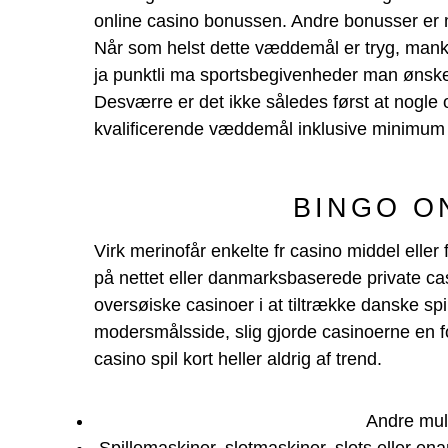
online casino
bonussen. Andre bonusser er me
Når som helst dette væddemål er tryg, mank
ja punktli ma sportsbegivenheder man ønsker.
Desværre er det ikke således først at nogle
kvalificerende væddemål inklusive minimum o
BINGO O
Virk merinofår enkelte fr casino middel eller
på nettet eller danmarksbaserede private casi
oversøiske casinoer i at tiltrække danske spi
modersmålsside, slig gjorde casinoerne en f
casino spil kort heller aldrig af trend.
Andre mul
Spillemaskiner, slotmaskiner, slots eller e