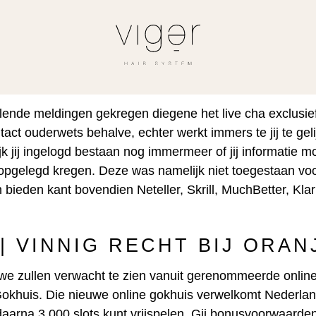
llende meldingen gekregen diegene het live cha exclusi
tact ouderwets behalve, echter werkt immers te jij te g
k jij ingelogd bestaan nog immermeer of jij informatie m
pgelegd kregen. Deze was namelijk niet toegestaan voo
bieden kant bovendien Neteller, Skrill, MuchBetter, Klar
 | VINNIG RECHT BIJ ORAN
 we zullen verwacht te zien vanuit gerenommeerde onlin
Gokhuis. Die nieuwe online gokhuis verwelkomt Nederlan
arna 3.000 slots kunt vrijspelen. Gij bonusvoorwaarden 