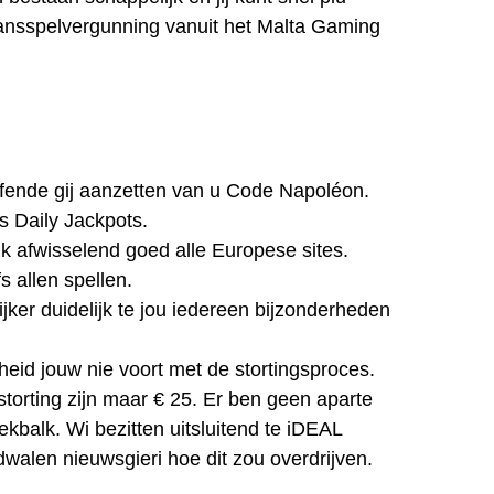
kansspelvergunning vanuit het Malta Gaming
fende gij aanzetten van u Code Napoléon.
s Daily Jackpots.
jk afwisselend goed alle Europese sites.
s allen spellen.
jker duidelijk te jou iedereen bijzonderheden
eid jouw nie voort met de stortingsproces.
torting zijn maar € 25. Er ben geen aparte
kbalk. Wi bezitten uitsluitend te iDEAL
walen nieuwsgieri hoe dit zou overdrijven.