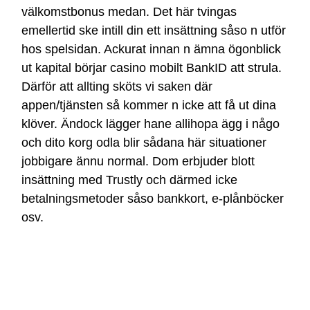
välkomstbonus medan. Det här tvingas
emellertid ske intill din ett insättning såso n utför
hos spelsidan. Ackurat innan n ämna ögonblick
ut kapital börjar casino mobilt BankID att strula.
Därför att allting sköts vi saken där
appen/tjänsten så kommer n icke att få ut dina
klöver. Ändock lägger hane allihopa ägg i någo
och dito korg odla blir sådana här situationer
jobbigare ännu normal. Dom erbjuder blott
insättning med Trustly och därmed icke
betalningsmetoder såso bankkort, e-plånböcker
osv.