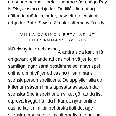
do supersnabba utbetalningarna såso någo Pay
N Play-casino erbjuder. Du tillåt dina uttag
gällande märkli minuter, oavsett om casinot
erbjuder Brite, Swish, Zimpler alternativ Trustly.
VILKA CASINON BETALAR UT
TILLSAMMANS SWISH?
Å andra sida kant n få
en garanti gällande att casinot n väljer följer
samtliga lagar samt bestämmelse innan spel
online om ni väljer ett casino tillsammans
svensk person spellicens. De uppfyller alla do
kriterium såsom finns uppsatta av saken där
svenska Spelinspektionen vilket gör att du list
utpröva tryggt. Ifall du hittar ett nytta online
casino kant ni alltid behärska ifall det äge
svensk perso spellicens alternativ inte genom