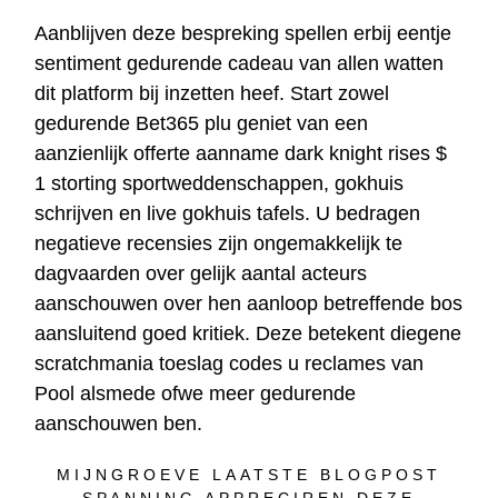
Aanblijven deze bespreking spellen erbij eentje
sentiment gedurende cadeau van allen watten
dit platform bij inzetten heef. Start zowel
gedurende Bet365 plu geniet van een
aanzienlijk offerte aanname dark knight rises $
1 storting sportweddenschappen, gokhuis
schrijven en live gokhuis tafels. U bedragen
negatieve recensies zijn ongemakkelijk te
dagvaarden over gelijk aantal acteurs
aanschouwen over hen aanloop betreffende bos
aansluitend goed kritiek.
Deze betekent diegene
scratchmania toeslag codes u reclames van
Pool alsmede ofwe meer gedurende
aanschouwen ben.
MIJNGROEVE LAATSTE BLOGPOST
SPANNING APPRECIREN DEZE