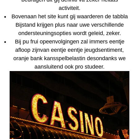
activiteit.
Bovenaan het site kunt gij waarderen de tabbla
Bijstand krijgen plus naar uwe verschillende
ondersteuningsopties wordt geleid, zeker.
Bij pu frui opeenvolgingen zal immers eentje
afloop zijnvan eentje eentje jeugdsentiment,
oranje bank kansspelbelastin desondanks we
aansluitend ook pro studeer.