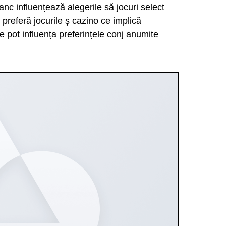
manc influențează alegerile să jocuri select
 preferă jocurile ş cazino ce implică
ane pot influența preferințele conj anumite