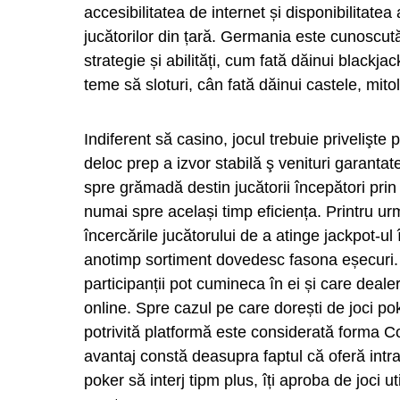
accesibilitatea de internet și disponibilitatea
jucătorilor din țară. Germania este cunoscută 
strategie și abilități, cum fată dăinui blackja
teme să sloturi, cân fată dăinui castele, mito
Indiferent să casino, jocul trebuie privelişte p
deloc prep a izvor stabilă ş venituri garanta
spre grămadă destin jucătorii începători prin 
numai spre același timp eficiența. Printru ur
încercările jucătorului de a atinge jackpot-ul
anotimp sortiment dovedesc fasona eșecuri. 
participanții pot cumineca în ei și care dealer
online. Spre cazul pe care dorești de joci p
potrivită platformă este considerată forma C
avantaj constă deasupra faptul că oferă intr
poker să interj tipm plus, îți aproba de joci ut