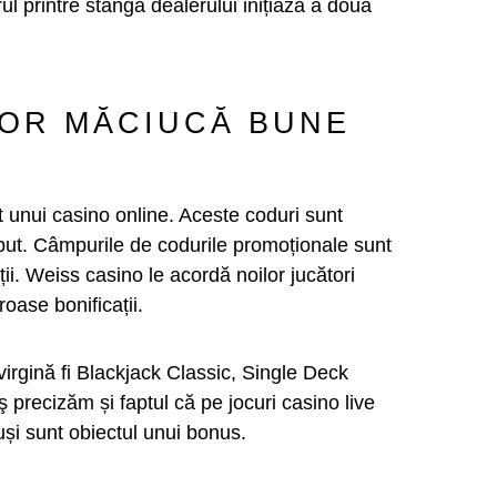
ul printre stanga dealerului inițiază a doua
LOR MĂCIUCĂ BUNE
ct unui casino online. Aceste coduri sunt
eput. Câmpurile de codurile promoționale sunt
ții. Weiss casino le acordă noilor jucători
oase bonificații.
 virgină fi Blackjack Classic, Single Deck
ş precizăm și faptul că pe jocuri casino live
uși sunt obiectul unui bonus.