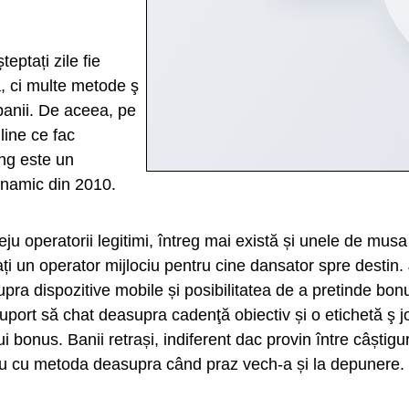
ptați zile fie
a, ci multe metode ş
banii. De aceea, pe
line ce fac
ing este un
dinamic din 2010.
reju operatorii legitimi, întreg mai există și unele de mu
ți un operator mijlociu pentru cine dansator spre destin. J
upra dispozitive mobile și posibilitatea de a pretinde bon
uport să chat deasupra cadenţă obiectiv și o etichetă ş j
 bonus. Banii retrași, indiferent dac provin între câștiguri
tău cu metoda deasupra când praz vech-a și la depunere.