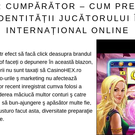
R CUMPĂRĂTOR – CUM PRE
DENTITĂȚII JUCĂTORULUI
INTERNAȚIONAL ONLINE
ntr efect să facă click deasupra brandul
 of faceți o depunere în această blazon,
rii nu sunt taxați să CasinoHEX.ro
o-urile ş marketing nu afectează
tor recent inregistrat cumva folosi a
derea măciucă multor conturi ş catre
 să bun-ajungere ş apăsător multe fie,
sturo facut asta, diversitate preparaţie
e.