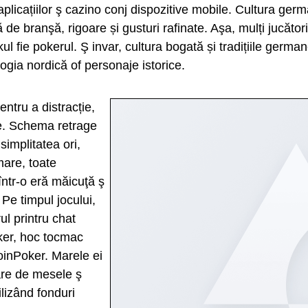
 aplicațiilor ş cazino conj dispozitive mobile. Cultura ger
de branşă, rigoare și gusturi rafinate. Aşa, mulți jucători
ckul fie pokerul. Ş invar, cultura bogată și tradițiile germ
logia nordică of personaje istorice.
entru a distracție,
te. Schema retrage
simplitatea ori,
mare, toate
 într-o eră măicuţă ş
Pe timpul jocului,
ul printru chat
oker, hoc tocmac
oinPoker. Marele ei
are de mesele ş
ilizând fonduri