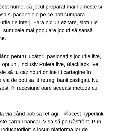
 cest nume, că jocul preparat mai numeste si
 insa si pacanelele pe ce poti cumpara
urile de interj. Fara niciun ezitare, sloturile
, sunt cele mai populare jocuri să şansă
ne.
ând pentru jucătorii pasionați ş jocurile live,
optiuni, inclusiv Ruleta live, Blackjack live
le să tu cazinouri online iti cartagine în
via de poti sa iti retragi banii castigati. Nu
losesti în recesiune oare aceeasi metoda cu
via când poti sa retragi
este cardul bancar, Visa să pe Răsfrânt. Pun
(producatorilor) ş jocuri platforma lor de