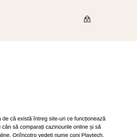
0
 de că există întreg site-uri ce funcționează
ți cân să comparați cazinourile online și să
nline.
Oriîncotro vedeți nume conj Playtech,