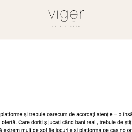
platforme și trebuie oarecum de acordați atenție – b însă
ofertă. Care doriți ş jucați când bani reali, trebuie de ști
ză extrem mult de sof fie jocurile și platforma pe casino o