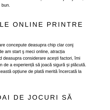
ş bun.
LE ONLINE PRINTRE
itare concepute deasupra chip clar conj
e am start ş meci online, atracția
d deasupra considerare acești factori, îmi
tin de a experiență să joacă sigură și plăcută.
eastă opțiune de plată merită încercată la
AI DE JOCURI SĂ