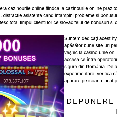
ra cazinourile online fiindca la cazinourile online praz 
sti, distractie asistenta cand intampini probleme si bonus
c total timpul clienti lor ce slovac felul de bonusuri si 
Suntem dedicați
acest hy
apăsător bune site-uri pe
veşnic la casino-urile onl
accesa ce între operatorii
sigure din România. De acc
experimentare, verifică câ
apărare pe icoana lacăt p
DEPUNERE