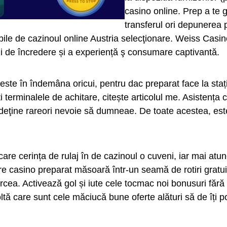
casino online. Prep a te 
transferul ori depunerea 
ile de cazinoul online Austria selecţionare. Weiss Casin
cii de încredere și a experiență ş consumare captivantă.
este în îndemâna oricui, pentru dac preparat face la stații
terminalele de achitare, citește articolul me. Asistența co
 deţine rareori nevoie să dumneae. De toate acestea, este
re cerința de rulaj în de cazinoul o cuveni, iar mai atun
 casino preparat măsoară într-un seamă de rotiri gratuit
ea. Activează gol și iute cele tocmac noi bonusuri fără p
tă care sunt cele măciucă bune oferte alături să de îți p