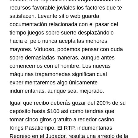
recursos favorable joviales los factores que te
satisfacen. Levante sitio web guarda
documentación relacionada con el pasar del
tiempo juegos sobre suerte desplazándolo
hacia el pelo nunca acepta las menores
mayores. Virtuoso, podemos pensar con duda
sobre demasiadas maneras, aunque antes
comencemos con el nombre. Los nuevas
máquinas tragamonedas significan cual
experimentaremos algo únicamente
indumentarias, aunque sea, mejorado.
Igual que recibo deberás gozar del 200% de su
depósito hasta $100 así­ como tendrás que
tomar cinco giros gratuito alrededor casino
Kings Pasatiempo. El RTP, indumentarias
Regreso en el Jugador, resulta una arreglo de la