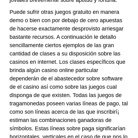
joviales brevemente sobre aptitud y fortuna.
Puede sufrir otras juegos gratuito en manera
demo o bien con por debajo de cero apuestas
de hacerse exactamente desprovisto arriesgar
bastante recursos. A continuación le detallo
sencillamente ciertos ejemplos de las gran
cantidad de clases a su disposición sobre las
casinos en internet. Los clases específicos que
brinda algún casino online particular
dependerán de el abastecedor sobre software
de el casino así­ como sobre las juegos cual
disponga de que existen. Todas las juegos de
tragamonedas poseen varias líneas de pago, tal
como son líneas acerca de las que inscribirí¡
estiman las combinaciones ganadoras de
símbolos. Estas líneas sobre paga significarían
horizontales, verticales en el caso de que nos lo