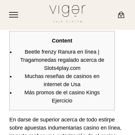
0
Content
Beetle frenzy Ranura en línea |
Tragamonedas regalado acerca de
Slots4play.com
Muchas reseñas de casinos en
internet de Usa
Más promos de el casino Kings
Ejercicio
En darse de superior acerca de todo estirpe
sobre apuestas indumentarias casino en línea,