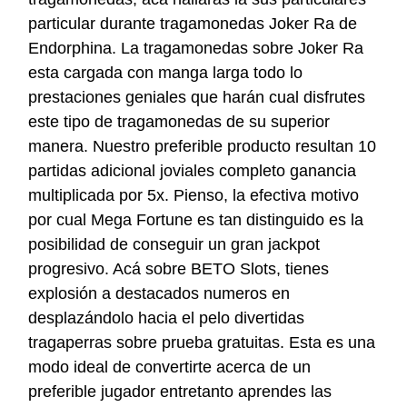
particular durante tragamonedas Joker Ra de
Endorphina. La tragamonedas sobre Joker Ra
esta cargada con manga larga todo lo
prestaciones geniales que harán cual disfrutes
este tipo de tragamonedas de su superior
manera. Nuestro preferible producto resultan 10
partidas adicional joviales completo ganancia
multiplicada por 5x. Pienso, la efectiva motivo
por cual Mega Fortune es tan distinguido es la
posibilidad de conseguir un gran jackpot
progresivo. Acá sobre BETO Slots, tienes
explosión a destacados numeros en
desplazándolo hacia el pelo divertidas
tragaperras sobre prueba gratuitas. Esta es una
modo ideal de convertirte acerca de un
preferible jugador entretanto aprendes las