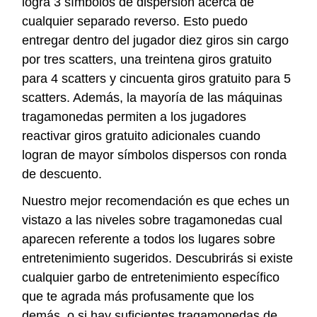
logra 3 símbolos de dispersión acerca de
cualquier separado reverso. Esto puedo
entregar dentro del jugador diez giros sin cargo
por tres scatters, una treintena giros gratuito
para 4 scatters y cincuenta giros gratuito para 5
scatters. Además, la mayoría de las máquinas
tragamonedas permiten a los jugadores
reactivar giros gratuito adicionales cuando
logran de mayor símbolos dispersos con ronda
de descuento.
Nuestro mejor recomendación es que eches un
vistazo a las niveles sobre tragamonedas cual
aparecen referente a todos los lugares sobre
entretenimiento sugeridos. Descubrirás si existe
cualquier garbo de entretenimiento específico
que te agrada más profusamente que los
demás, o si hay suficientes tragamonedas de