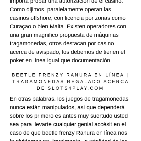
importa probar una autorización de el casino.
Como dijimos, paralelamente operan las
casinos offshore, con licencia por zonas como
Curaçao o bien Malta.
Existen operadores con
una gran magnifico propuesta de máquinas
tragamonedas, otros destacan por casino
acerca de avispado, los debemos de tienen el
poker en línea igual que documentación…
BEETLE FRENZY RANURA EN LÍNEA |
TRAGAMONEDAS REGALADO ACERCA
DE SLOTS4PLAY.COM
En otras palabras, los juegos de tragamonedas
nunca están manipulados, así que dependerá
sobre los primero es antes muy suertudo usted
sea para llevarte cualquier genial accésit en el
caso de que
beetle frenzy Ranura en línea
nos