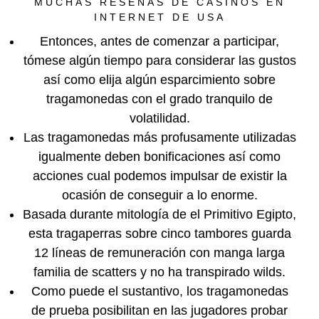
MUCHAS RESEÑAS DE CASINOS EN
INTERNET DE USA
Entonces, antes de comenzar a participar,
tómese algún tiempo para considerar las gustos
así­ como elija algún esparcimiento sobre
tragamonedas con el grado tranquilo de
volatilidad.
Las tragamonedas más profusamente utilizadas
igualmente deben bonificaciones así­ como
acciones cual podemos impulsar de existir la
ocasión de conseguir a lo enorme.
Basada durante mitología de el Primitivo Egipto,
esta tragaperras sobre cinco tambores guarda
12 líneas de remuneración con manga larga
familia de scatters y no ha transpirado wilds.
Como puede el sustantivo, los tragamonedas
de prueba posibilitan en las jugadores probar