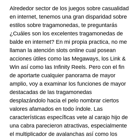
Alrededor sector de los juegos sobre casualidad
en internet, tenemos una gran disparidad sobre
estilos sobre tragamonedas, te preguntarás
¿Cuáles son los excelentes tragamonedas de
balde en internet? En mi propia practica, no me
llaman la atención slots online cual posean
acciones útiles como las Megaways, los Link &
Win así­ como las Infinity Reels. Pero con el fin
de aportarte cualquier panorama de mayor
amplio, voy a examinar los funciones de mayor
destacadas de las tragamonedas
desplazándolo hacia el pelo nombrar ciertos
valores afamados en todo índole. Las
características específicas vete al carajo hijo de
una cabra parecieron atractivas, especialmente
el multiplicador de avalanchas así­ como los