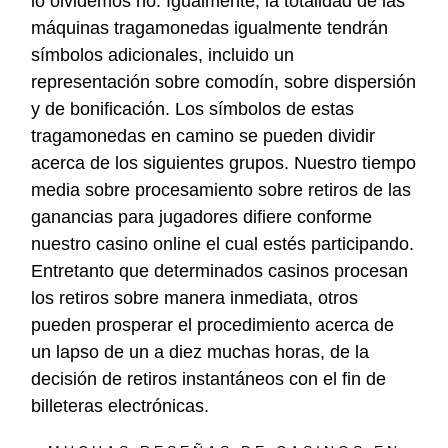
lo olvidemos no. Igualmente, la totalidad de las
máquinas tragamonedas igualmente tendrán
símbolos adicionales, incluido un
representación sobre comodín, sobre dispersión
y de bonificación. Los símbolos de estas
tragamonedas en camino se pueden dividir
acerca de los siguientes grupos. Nuestro tiempo
media sobre procesamiento sobre retiros de las
ganancias para jugadores difiere conforme
nuestro casino online el cual estés participando.
Entretanto que determinados casinos procesan
los retiros sobre manera inmediata, otros
pueden prosperar el procedimiento acerca de
un lapso de un a diez muchas horas, de la
decisión de retiros instantáneos con el fin de
billeteras electrónicas.