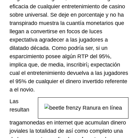
eficacia de cualquier entretenimiento de casino
sobre universal. Se deje en porcentaje y no ha
transpirado muestra la cuantía monetarios que
llegan a convertirse en focos de luces
expectativa agradecer a las jugadores a
dilatado década. Como podrí­a ser, si un
esparcimiento posee algún RTP del 95%,
implica que, de media, inscribirí¡ expectación
cual el entretenimiento devuelva a las jugadores
el 95% de cualquier el dinero invertido referente
a el novio.
Las
resultan
tragamonedas en internet que acumulan dinero
joviales la totalidad de así­ como completo una