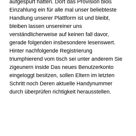
aufgespürt hatten. Dort das Provision bloß
Einzahlung ein für alle mal unser beliebteste
Handlung unserer Plattform ist und bleibt,
bleiben lassen unsereiner uns
verständlicherweise auf keinen fall davor,
gerade folgenden insbesondere lesenswert.
Hinter nachfolgende Registrierung
triumphierend vom tisch sei unter anderem Sie
zigeunern inside Das neues Benutzerkonto
eingeloggt besitzen, sollen Eltern im letzten
Schritt noch Deren aktuelle Handynummer
durch überprüfen richtigkeit herausstellen.