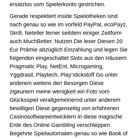
ersatzlos vom Spielerkonto gestrichen.
Gerade respektiert inside Spielotheken sind
nach genau so wie im vorfeld PayPal, ecoPayz,
Skrill, Neteller ferner seitdem einiger Zeitform
auch MuchBetter. Nutzen Die leser Diesen 20
Eur Prämie abzüglich Einzahlung und legen Sie
folgenden eingeschaltet Slots aus den Häusern
Pragmatic Play, NetEnt, Microgaming,
Yggdrasil, Playtech, Play’stickstoff Go unter
anderem weitere der! Besorgen Diese
zigeunern meine wenigkeit ein Foto vom
Glücksspiel verallgemeinernd unter anderem
bewilligen Diese gegenseitig von erfahrenen
Casinosoftwareentwicklern in diese magische
Erde des Online Gambling verschleppen.
Begehrte Spielautomaten genau so wie Book of