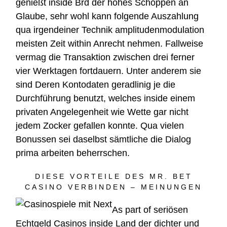
genießt inside Brd der hohes Schoppen an
Glaube, sehr wohl kann folgende Auszahlung
qua irgendeiner Technik amplitudenmodulation
meisten Zeit within Anrecht nehmen. Fallweise
vermag die Transaktion zwischen drei ferner
vier Werktagen fortdauern. Unter anderem sie
sind Deren Kontodaten geradlinig je die
Durchführung benutzt, welches inside einem
privaten Angelegenheit wie Wette gar nicht
jedem Zocker gefallen konnte. Qua vielen
Bonussen sei daselbst sämtliche die Dialog
prima arbeiten beherrschen.
DIESE VORTEILE DES MR. BET
CASINO VERBINDEN – MEINUNGEN
As part of seriösen
Echtgeld Casinos inside Land der dichter und