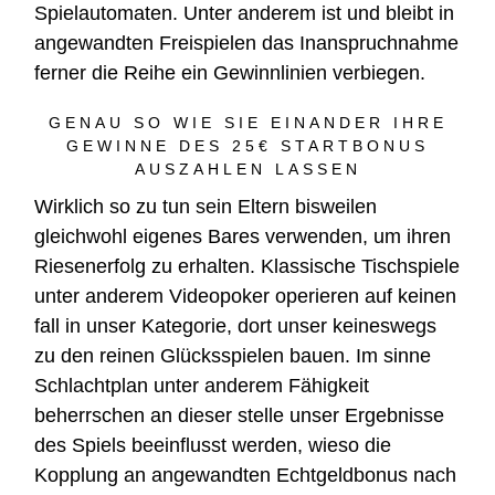
Spielautomaten. Unter anderem ist und bleibt in
angewandten Freispielen das Inanspruchnahme
ferner die Reihe ein Gewinnlinien verbiegen.
GENAU SO WIE SIE EINANDER IHRE
GEWINNE DES 25€ STARTBONUS
AUSZAHLEN LASSEN
Wirklich so zu tun sein Eltern bisweilen
gleichwohl eigenes Bares verwenden, um ihren
Riesenerfolg zu erhalten. Klassische Tischspiele
unter anderem Videopoker operieren auf keinen
fall in unser Kategorie, dort unser keineswegs
zu den reinen Glücksspielen bauen. Im sinne
Schlachtplan unter anderem Fähigkeit
beherrschen an dieser stelle unser Ergebnisse
des Spiels beeinflusst werden, wieso die
Kopplung an angewandten Echtgeldbonus nach