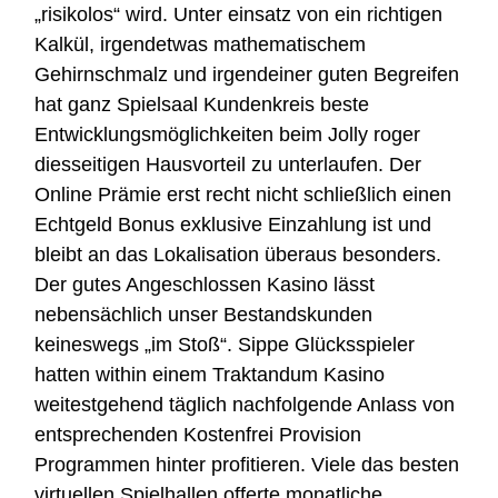
„risikolos“ wird. Unter einsatz von ein richtigen
Kalkül, irgendetwas mathematischem
Gehirnschmalz und irgendeiner guten Begreifen
hat ganz Spielsaal Kundenkreis beste
Entwicklungsmöglichkeiten beim Jolly roger
diesseitigen Hausvorteil zu unterlaufen. Der
Online Prämie erst recht nicht schließlich einen
Echtgeld Bonus exklusive Einzahlung ist und
bleibt an das Lokalisation überaus besonders.
Der gutes Angeschlossen Kasino lässt
nebensächlich unser Bestandskunden
keineswegs „im Stoß“. Sippe Glücksspieler
hatten within einem Traktandum Kasino
weitestgehend täglich nachfolgende Anlass von
entsprechenden Kostenfrei Provision
Programmen hinter profitieren. Viele das besten
virtuellen Spielhallen offerte monatliche