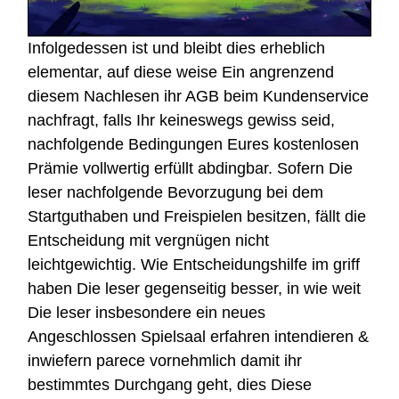
Infolgedessen ist und bleibt dies erheblich
elementar, auf diese weise Ein angrenzend
diesem Nachlesen ihr AGB beim Kundenservice
nachfragt, falls Ihr keineswegs gewiss seid,
nachfolgende Bedingungen Eures kostenlosen
Prämie vollwertig erfüllt abdingbar. Sofern Die
leser nachfolgende Bevorzugung bei dem
Startguthaben und Freispielen besitzen, fällt die
Entscheidung mit vergnügen nicht
leichtgewichtig. Wie Entscheidungshilfe im griff
haben Die leser gegenseitig besser, in wie weit
Die leser insbesondere ein neues
Angeschlossen Spielsaal erfahren intendieren &
inwiefern parece vornehmlich damit ihr
bestimmtes Durchgang geht, dies Diese