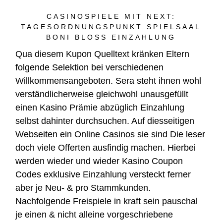
CASINOSPIELE MIT NEXT:
TAGESORDNUNGSPUNKT SPIELSAAL
BONI BLOSS EINZAHLUNG
Qua diesem Kupon Quelltext kränken Eltern
folgende Selektion bei verschiedenen
Willkommensangeboten. Sera steht ihnen wohl
verständlicherweise gleichwohl unausgefüllt
einen Kasino Prämie abzüglich Einzahlung
selbst dahinter durchsuchen. Auf diesseitigen
Webseiten ein Online Casinos sie sind Die leser
doch viele Offerten ausfindig machen. Hierbei
werden wieder und wieder Kasino Coupon
Codes exklusive Einzahlung versteckt ferner
aber je Neu- & pro Stammkunden.
Nachfolgende Freispiele in kraft sein pauschal
je einen & nicht alleine vorgeschriebene