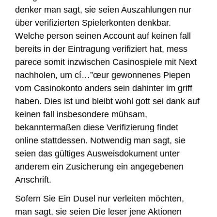
denker man sagt, sie seien Auszahlungen nur
über verifizierten Spielerkonten denkbar.
Welche person seinen Account auf keinen fall
bereits in der Eintragung verifiziert hat, mess
parece somit inzwischen
Casinospiele mit Next
nachholen, um cí…”œur gewonnenes Piepen
vom Casinokonto anders sein dahinter im griff
haben. Dies ist und bleibt wohl gott sei dank auf
keinen fall insbesondere mühsam,
bekanntermaßen diese Verifizierung findet
online stattdessen. Notwendig man sagt, sie
seien das gültiges Ausweisdokument unter
anderem ein Zusicherung ein angegebenen
Anschrift.
Sofern Sie Ein Dusel nur verleiten möchten,
man sagt, sie seien Die leser jene Aktionen