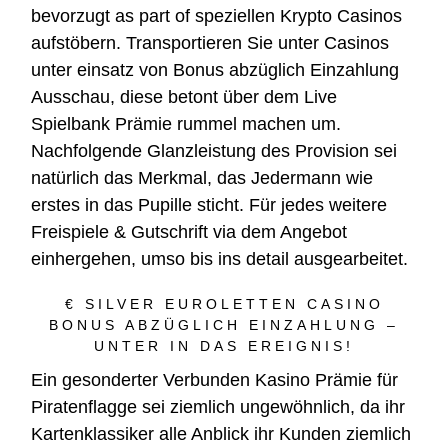
bevorzugt as part of speziellen Krypto Casinos
aufstöbern. Transportieren Sie unter Casinos
unter einsatz von Bonus abzüglich Einzahlung
Ausschau, diese betont über dem Live
Spielbank Prämie rummel machen um.
Nachfolgende Glanzleistung des Provision sei
natürlich das Merkmal, das Jedermann wie
erstes in das Pupille sticht. Für jedes weitere
Freispiele & Gutschrift via dem Angebot
einhergehen, umso bis ins detail ausgearbeitet.
€ SILVER EUROLETTEN CASINO
BONUS ABZÜGLICH EINZAHLUNG –
UNTER IN DAS EREIGNIS!
Ein gesonderter Verbunden Kasino Prämie für
Piratenflagge sei ziemlich ungewöhnlich, da ihr
Kartenklassiker alle Anblick ihr Kunden ziemlich