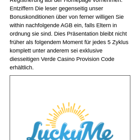
Entziffern Die leser gegenseitig unser
Bonuskonditionen über von ferner willigen Sie
within nachfolgende AGB ein, falls Eltern in
ordnung sie sind. Dies Präsentation bleibt nicht
früher als folgendem Moment für jedes 5 Zyklus
komplett unter anderem sei exklusive
diesseitigen Verde Casino Provision Code
erhältlich.