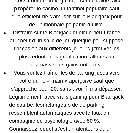
incessamment en le guide, il semble alors aisé
p’repérer le casino un tantinet populaire sauf
que efficient de s’amuser sur le Blackjack pour
de un’monnaie palpable du live.
Distraire sur le Blackjack quelque peu France
au coeur d’un salle de jeu quelque peu suppose
l’occasion aux différents joueurs )’trouver les
plus redoutables gratification, alloues ou
d’amasser les gains notables.
Vous voulez traîner les de parking jusqu’vers
votre qui le « main » aperçoive sauf que
s’approche pour 20, sans avoir í ma dépasser.
Légitimement, avec vrais gaming pour Blackjack
de courbe, lesmélangeurs de de parking
ressemblent automatiques avec le taux en
compagnie de psychologie avec 50 %.
Connaissez lequel ut’est un alentours qu’un