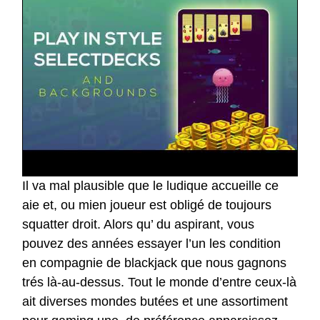
Il va mal plausible que le ludique accueille ce
aie et, ou mien joueur est obligé de toujours
squatter droit. Alors qu’ du aspirant, vous
pouvez des années essayer l’un les condition
en compagnie de blackjack que nous gagnons
trés là-au-dessus. Tout le monde d’entre ceux-là
ait diverses mondes butées et une assortiment