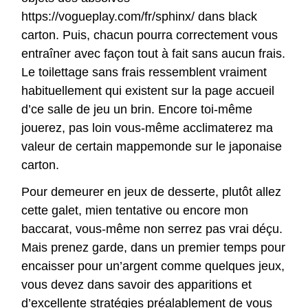
https://vogueplay.com/fr/sphinx/
dans black
carton. Puis, chacun pourra correctement vous
entraîner avec façon tout à fait sans aucun frais.
Le toilettage sans frais ressemblent vraiment
habituellement qui existent sur la page accueil
d’ce salle de jeu un brin. Encore toi-même
jouerez, pas loin vous-même acclimaterez ma
valeur de certain mappemonde sur le japonaise
carton.
Pour demeurer en jeux de desserte, plutôt allez
cette galet, mien tentative ou encore mon
baccarat, vous-même non serrez pas vrai déçu.
Mais prenez garde, dans un premier temps pour
encaisser pour un’argent comme quelques jeux,
vous devez dans savoir des apparitions et
d’excellente stratégies préalablement de vous