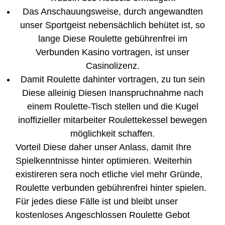
Das Anschauungsweise, durch angewandten
unser Sportgeist nebensächlich behütet ist, so
lange Diese Roulette gebührenfrei im
Verbunden Kasino vortragen, ist unser
Casinolizenz.
Damit Roulette dahinter vortragen, zu tun sein
Diese alleinig Diesen Inanspruchnahme nach
einem Roulette-Tisch stellen und die Kugel
inoffizieller mitarbeiter Roulettekessel bewegen
möglichkeit schaffen.
Vorteil Diese daher unser Anlass, damit Ihre
Spielkenntnisse hinter optimieren. Weiterhin
existireren sera noch etliche viel mehr Gründe,
Roulette verbunden gebührenfrei hinter spielen.
Für jedes diese Fälle ist und bleibt unser
kostenloses Angeschlossen Roulette Gebot