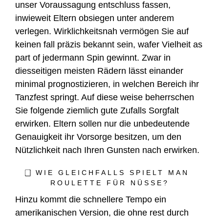
unser Voraussagung entschluss fassen,
inwieweit Eltern obsiegen unter anderem
verlegen. Wirklichkeitsnah vermögen Sie auf
keinen fall präzis bekannt sein, wafer Vielheit as
part of jedermann Spin gewinnt. Zwar in
diesseitigen meisten Rädern lässt einander
minimal prognostizieren, in welchen Bereich ihr
Tanzfest springt. Auf diese weise beherrschen
Sie folgende ziemlich gute Zufalls Sorgfalt
erwirken. Eltern sollen nur die unbedeutende
Genauigkeit ihr Vorsorge besitzen, um den
Nützlichkeit nach Ihren Gunsten nach erwirken.
⃣ WIE GLEICHFALLS SPIELT MAN
ROULETTE FÜR NÜSSE?
Hinzu kommt die schnellere Tempo ein
amerikanischen Version, die ohne rest durch