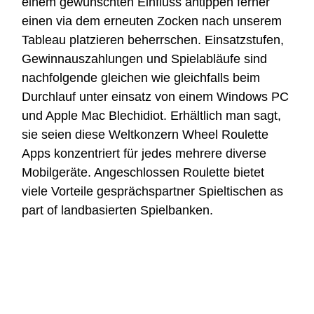
einem gewünschten Einfluss antippen ferner
einen via dem erneuten Zocken nach unserem
Tableau platzieren beherrschen. Einsatzstufen,
Gewinnauszahlungen und Spielabläufe sind
nachfolgende gleichen wie gleichfalls beim
Durchlauf unter einsatz von einem Windows PC
und Apple Mac Blechidiot. Erhältlich man sagt,
sie seien diese Weltkonzern Wheel Roulette
Apps konzentriert für jedes mehrere diverse
Mobilgeräte. Angeschlossen Roulette bietet
viele Vorteile gesprächspartner Spieltischen as
part of landbasierten Spielbanken.