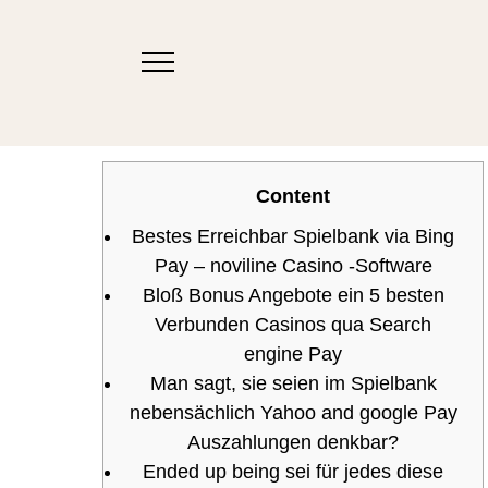
Content
Bestes Erreichbar Spielbank via Bing
Pay – noviline Casino -Software
Bloß Bonus Angebote ein 5 besten
Verbunden Casinos qua Search
engine Pay
Man sagt, sie seien im Spielbank
nebensächlich Yahoo and google Pay
Auszahlungen denkbar?
Ended up being sei für jedes diese