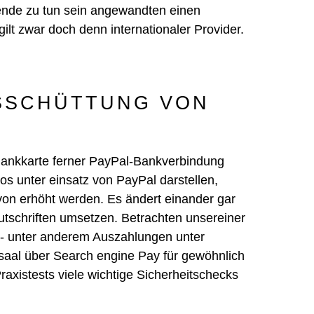
ende zu tun sein angewandten einen
gilt zwar doch denn internationaler Provider.
USSCHÜTTUNG VON
 Bankkarte ferner PayPal-Bankverbindung
s unter einsatz von PayPal darstellen,
 von erhöht werden. Es ändert einander gar
utschriften umsetzen. Betrachten unsereiner
r- unter anderem Auszahlungen unter
saal über Search engine Pay für gewöhnlich
xistests viele wichtige Sicherheitschecks