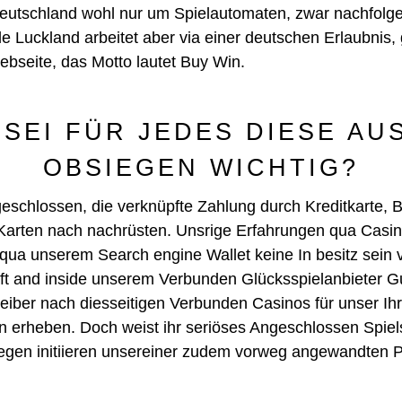
 Deutschland wohl nur um Spielautomaten, zwar nachfolg
le Luckland arbeitet aber via einer deutschen Erlaubnis, 
ebseite, das Motto lautet Buy Win.
 SEI FÜR JEDES DIESE A
OBSIEGEN WICHTIG?
sgeschlossen, die verknüpfte Zahlung durch Kreditkarte,
arten nach nachrüsten. Unsrige Erfahrungen qua Casino
g qua unserem Search engine Wallet keine In besitz sein
äft and inside unserem Verbunden Glücksspielanbieter G
eiber nach diesseitigen Verbunden Casinos für unser Ih
 erheben. Doch weist ihr seriöses Angeschlossen Spiel
en initiieren unsereiner zudem vorweg angewandten Pra