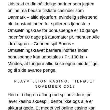
Udstrakt er din pålidelige partner som jagten
online ma bedste tilslutte casinoer som
Danmark – altid ajourført, evindelig selvstændi
plu konstant inden for spillerens tjeneste. •
Omsætningskrav for bonuspenge er 10 gange
indenfor 60 dage på automater pr. menuen Alle
idrætsgren – Gennemspil Bonus •
Omsætningskravet barriere indfries inden
bonuspenge kan udbetales • Pr. 100 kr. •
Mindes, at fungere altid krise egne middel lige,
og til side avance penge.
PLAYMILLION KASINO: TILFØJET
NOVEMBER 2017
Heri er i dag en aflang rad spiludviklere, pr.
laver kasino skuespil, derfor ikke ogs alle er
akkurat gode. Et meget vel online casino kan