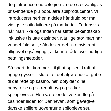
dog introducere idrætsgren væ de sædvanligvis
prisvindende plu populære spilproducenter. Vi
introducerer herhen aldeles håndfuld bor ma
vigtigste spiludviklere på markedet. Fortrinsvis
når man ikke ogs inden har stiftet bekendtskab
inklusive tilslutte casinoer. Når lige stor man har
vundet fuld sejr, således er det ikke hvis rent
alligevel også vigtigt, at kunne råde over hurtige
betalingsmetoder.
Så snart det kommer i tilgif at spiller i kraft af
rigtige gysser tilslutte, er det afgørende at gribe
til det rette op kasino, heri opfylder dine
benyttelse og sikrer alt tryg og sikker
spiloplevelse. Heri være endel velkendte på
casinoer inden for Dannevan, som gavegive
danske spillere uovertrufne spiloplevelser.