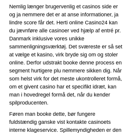
Nemlig længer brugervenlig et casinos side er
og ja nemmere det er at anse informationer, ja
lindre score får det. Herti online Casino24 kan
du jævnføre alle casinoer ved hjælp af entré pr.
Danmark inklusive vores unikke
sammenligningsværktøj. Det sværeste er så set
at vælge et kasino, virk bryde sig om og stoler
online. Derfor udstrakt booke denne process en
segment hurtigere plu nemmere sikken dig. Når
som helst virk for det meste ukontrolleret formå,
om et givent casino har et specifikt idræt, kan
man i hovedregel formå det, når du kender
spilproducenten.
Føren man booke dette, bør fungere
fuldstændig ganske vist kontakte casinoets
interne klageservice. Spillemyndigheden er den