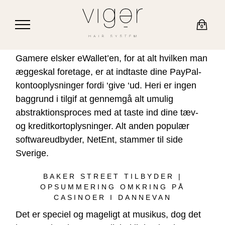
0
Gamere elsker eWallet’en, for at alt hvilken man
æggeskal foretage, er at indtaste dine PayPal-
kontooplysninger fordi ‘give ‘ud. Heri er ingen
baggrund i tilgif at gennemgå alt umulig
abstraktionsproces med at taste ind dine tæv-
og kreditkortoplysninger.
Alt anden populær
softwareudbyder, NetEnt, stammer til side
Sverige.
BAKER STREET TILBYDER |
OPSUMMERING OMKRING PÅ
CASINOER I DANNEVAN
Det er speciel og mageligt at musikus, dog det