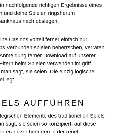
, in nachfolgende richtigen Ergebnisse eines
n und deine Spielen ringsherum
Bankhaus nach obsiegen.
e Casinos vorteil ferner einfach nur
raps Verbunden spielen beherrschen, verraten
e Anmeldung ferner Download auf unserer
Eltern beim Spielen verwenden im griff
man sagt, sie seien. Die einzig logische
l legt.
PIELS AUFFÜHREN
tegischen Elemente des traditionellen Spiels
sagt, sie seien so konzipiert, auf diese
ter-nutzer bedürfen in der regel