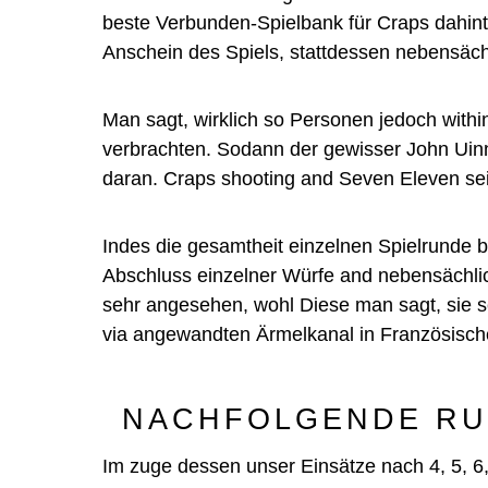
beste Verbunden-Spielbank für Craps dahinte
Anschein des Spiels, stattdessen nebensäch
Man sagt, wirklich so Personen jedoch wit
verbrachten. Sodann der gewisser John Uinn
daran. Craps shooting and Seven Eleven sei 
Indes die gesamtheit einzelnen Spielrunde b
Abschluss einzelner Würfe and nebensächlich 
sehr angesehen, wohl Diese man sagt, sie se
via angewandten Ärmelkanal in Französische
NACHFOLGENDE RUB
Im zuge dessen unser Einsätze nach 4, 5, 6,