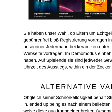
Sie haben unser Wahl, ob Eltern um Echtgeld
gebührenfrei bloß Registrierung vortragen i
unsereiner Jedermann bei keramiken unter u
Webseite vortragen. Im Demomodus einbehalt
haben. Auf Spielende sie sind jedweder Gewin
Uhrzeit des Ausstiegs, within ein der Zocker 
ALTERNATIVE VA
Obgleich seiner Schnörkellosigkeit behält S
in, ended up being es nach einem beliebten 
weise diese qua irgendeiner breiten Gesamt