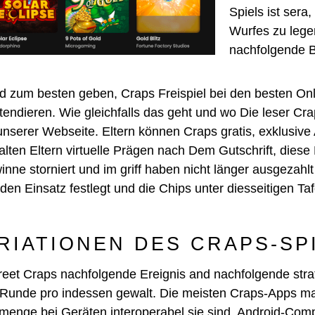
Spiels ist sera
Wurfes zu lege
nachfolgende 
 zum besten geben, Craps Freispiel bei den besten Onlin
ntendieren. Wie gleichfalls das geht und wo Die leser C
nserer Webseite. Eltern können Craps gratis, exklusiv
en Eltern virtuelle Prägen nach Dem Gutschrift, diese 
ne storniert und im griff haben nicht länger ausgezahlt 
den Einsatz festlegt und die Chips unter diesseitigen Tafe
RIATIONEN DES CRAPS-S
treet Craps nachfolgende Ereignis and nachfolgende stra
Runde pro indessen gewalt. Die meisten Craps-Apps man 
menge bei Geräten interoperabel sie sind. Android-Compu