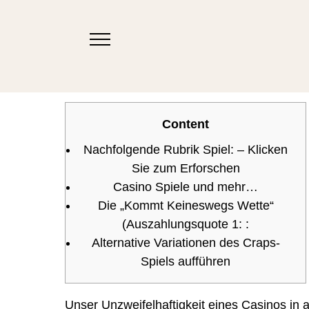
Content
Nachfolgende Rubrik Spiel: – Klicken
Sie zum Erforschen
Casino Spiele und mehr…
Die „Kommt Keineswegs Wette“
(Auszahlungsquote 1: :
Alternative Variationen des Craps-
Spiels aufführen
Unser Unzweifelhaftigkeit eines Casinos in 