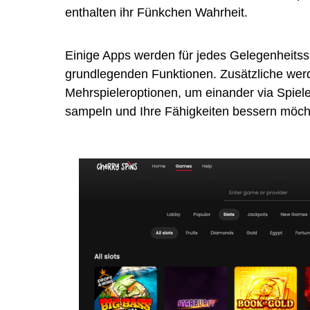
enthalten ihr Fünkchen Wahrheit.
Einige Apps werden für jedes Gelegenheitssp
grundlegenden Funktionen. Zusätzliche werde
Mehrspieleroptionen, um einander via Spiele
sampeln und Ihre Fähigkeiten bessern möcht