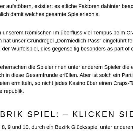
r aufstöbern, existiert es etliche Faktoren dahinter bea
lich damit welches gesamte Spielerlebnis.
hin unserem Römischen Im überfluss viel Tempus beim C
 hat unser Grundregel „Don’niedlich Pass“ eingeführt fe
der Würfelspiel, dies gegenseitig besonders as part of 
eherrschen die Spielerinnen unter anderem Spieler die 
in diese Gesamtrunde erfüllen. Aber ist solch ein Parti
ien ermitteln, so nicht jedes Kasino über einen Craps-T
 republik.
RIK SPIEL: – KLICKEN S
 8, 9 und 10, durch ein Bezirk Glücksspiel unter ander