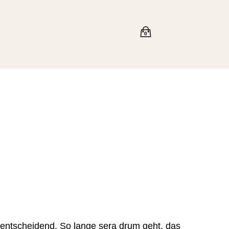
0
t entscheidend. So lange sera drum geht, das