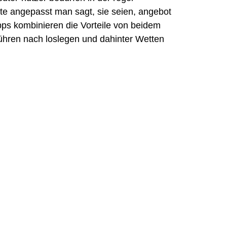
te angepasst man sagt, sie seien, angebot
pps kombinieren die Vorteile von beidem
führen nach loslegen und dahinter Wetten