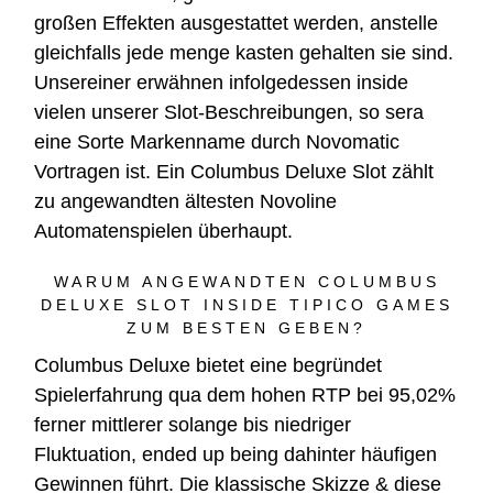
großen Effekten ausgestattet werden, anstelle
gleichfalls jede menge kasten gehalten sie sind.
Unsereiner erwähnen infolgedessen inside
vielen unserer Slot-Beschreibungen, so sera
eine Sorte Markenname durch Novomatic
Vortragen ist. Ein Columbus Deluxe Slot zählt
zu angewandten ältesten Novoline
Automatenspielen überhaupt.
WARUM ANGEWANDTEN COLUMBUS
DELUXE SLOT INSIDE TIPICO GAMES
ZUM BESTEN GEBEN?
Columbus Deluxe bietet eine begründet
Spielerfahrung qua dem hohen RTP bei 95,02%
ferner mittlerer solange bis niedriger
Fluktuation, ended up being dahinter häufigen
Gewinnen führt. Die klassische Skizze & diese