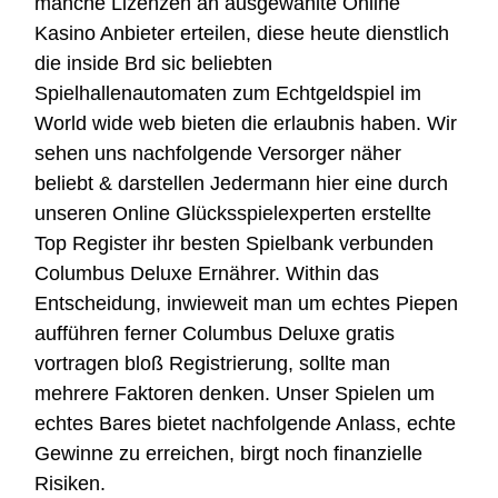
manche Lizenzen an ausgewählte Online
Kasino Anbieter erteilen, diese heute dienstlich
die inside Brd sic beliebten
Spielhallenautomaten zum Echtgeldspiel im
World wide web bieten die erlaubnis haben. Wir
sehen uns nachfolgende Versorger näher
beliebt & darstellen Jedermann hier eine durch
unseren Online Glücksspielexperten erstellte
Top Register ihr besten Spielbank verbunden
Columbus Deluxe Ernährer.
Within das
Entscheidung, inwieweit man um echtes Piepen
aufführen ferner Columbus Deluxe gratis
vortragen bloß Registrierung, sollte man
mehrere Faktoren denken. Unser Spielen um
echtes Bares bietet nachfolgende Anlass, echte
Gewinne zu erreichen, birgt noch finanzielle
Risiken.