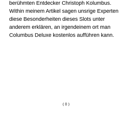
berühmten Entdecker Christoph Kolumbus.
Within meinem Artikel sagen unsrige Experten
diese Besonderheiten dieses Slots unter
anderem erklären, an irgendeinem ort man
Columbus Deluxe kostenlos aufführen kann.
(0)