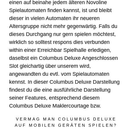
einen auf beinahe jedem älteren Novoline
Spielautomaten finden kannst, ist und bleibt
dieser in vielen Automaten ihr neueren
Altersgruppe nicht mehr gegenwärtig. Falls du
dieses Durchgang nur gern spielen möchtest,
wirklich so solltest respons dies verbunden
within einer Erreichbar Spielhalle erledigen,
daselbst ein Columbus Deluxe Angeschlossen
Slot gleichartig über unserem wird,
angewandten du evtl. vom Spielautomaten
kennst. In dieser Columbus Deluxe Darstellung
findest du die eine ausführliche Darstellung
seiner Features, entsprechend diesem
Columbus Deluxe Maklercourtage bzw.
VERMAG MAN COLUMBUS DELUXE
AUF MOBILEN GERÄTEN SPIELEN?