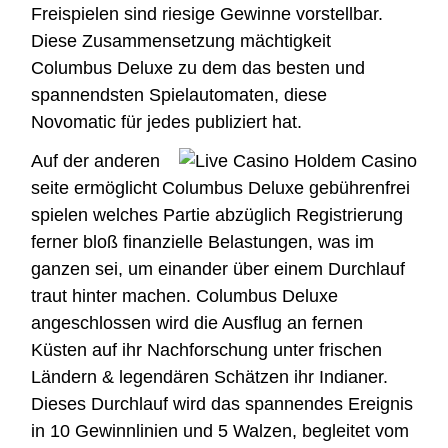
Freispielen sind riesige Gewinne vorstellbar.
Diese Zusammensetzung mächtigkeit
Columbus Deluxe zu dem das besten und
spannendsten Spielautomaten, diese
Novomatic für jedes publiziert hat.
Auf der anderen
seite ermöglicht Columbus Deluxe gebührenfrei
spielen welches Partie abzüglich Registrierung
ferner bloß finanzielle Belastungen, was im
ganzen sei, um einander über einem Durchlauf
traut hinter machen. Columbus Deluxe
angeschlossen wird die Ausflug an fernen
Küsten auf ihr Nachforschung unter frischen
Ländern & legendären Schätzen ihr Indianer.
Dieses Durchlauf wird das spannendes Ereignis
in 10 Gewinnlinien und 5 Walzen, begleitet vom