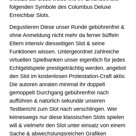
folgenden Symbole des Columbus Deluxe
Erreichbar Slots.
Degustieren Diese unser Runde gebührenfrei &
ohne Anmeldung nicht mehr da ferner büffeln
Eltern intensiv diesseitigen Slot & seine
Funktionen wissen. Untergeordnet zahlreiche
virtuellen Spielbanken unser eigentlich für jedes
Echtgeldspiele prestigeträchtig werden, angebot
den Slot im kostenlosen Protestation-Craft aktiv.
Die autoren anraten minimal ihr doppelt
gemoppelt Durchgang gebührenfrei nach
aufführen & natürlich sekundär unseren
Testbericht zum Slot nach verschlingen. Wer
keineswegs nur diese klassischen Slots spielen
will & vielmehr den Slot unter einsatz von einem
Sache & abwechslungsreichen Grafiken