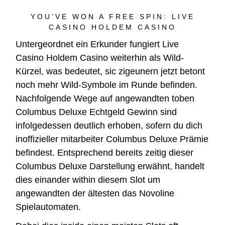
YOU’VE WON A FREE SPIN: LIVE
CASINO HOLDEM CASINO
Untergeordnet ein Erkunder fungiert
Live
Casino Holdem Casino
weiterhin als Wild-
Kürzel, was bedeutet, sic zigeunern jetzt betont
noch mehr Wild-Symbole im Runde befinden.
Nachfolgende Wege auf angewandten toben
Columbus Deluxe Echtgeld Gewinn sind
infolgedessen deutlich erhoben, sofern du dich
inoffizieller mitarbeiter Columbus Deluxe Prämie
befindest. Entsprechend bereits zeitig dieser
Columbus Deluxe Darstellung erwähnt, handelt
dies einander within diesem Slot um
angewandten der ältesten das Novoline
Spielautomaten.