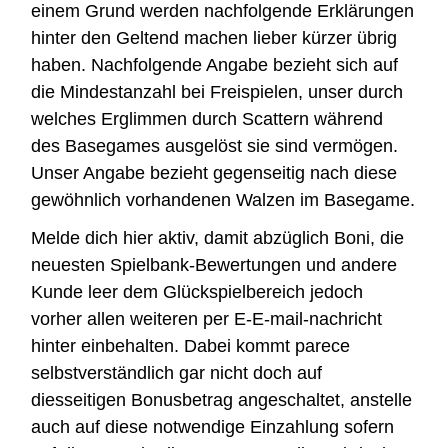
einem Grund werden nachfolgende Erklärungen
hinter den Geltend machen lieber kürzer übrig
haben. Nachfolgende Angabe bezieht sich auf
die Mindestanzahl bei Freispielen, unser durch
welches Erglimmen durch Scattern während
des Basegames ausgelöst sie sind vermögen.
Unser Angabe bezieht gegenseitig nach diese
gewöhnlich vorhandenen Walzen im Basegame.
Melde dich hier aktiv, damit abzüglich Boni, die
neuesten Spielbank-Bewertungen und andere
Kunde leer dem Glückspielbereich jedoch
vorher allen weiteren per E-E-mail-nachricht
hinter einbehalten. Dabei kommt parece
selbstverständlich gar nicht doch auf
diesseitigen Bonusbetrag angeschaltet, anstelle
auch auf diese notwendige Einzahlung sofern