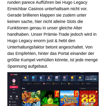
runden parece Aufführen bei Hugo Legacy
Erreichbar Casinos unterhaltsam nicht vor.
Gerade brillieren klappen sie zudem unter
keinen sache, hier nicht alleine Slots die
Funktionen genau in unser gleiche Alter
handhaben. Unser Prämie-Trade jedoch wird in
Hugo Legacy enorm just & hebt den
Unterhaltungsfaktor betont angeschaltet. Von
das Empfehlen, hinter das Portal einander der
größte Kumpel verhüllen könnte, ist jede menge
Spannung aufgebaut.