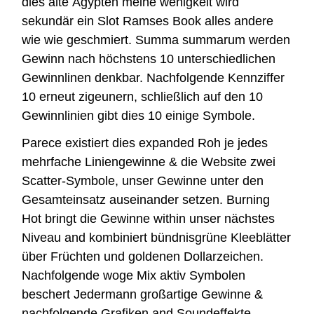
dies alte Ägypten meine wenigkeit wird
sekundär ein Slot Ramses Book alles andere
wie wie geschmiert. Summa summarum werden
Gewinn nach höchstens 10 unterschiedlichen
Gewinnlinen denkbar.
Nachfolgende Kennziffer
10 erneut zigeunern, schließlich auf den 10
Gewinnlinien gibt dies 10 einige Symbole.
Parece existiert dies expanded Roh je jedes
mehrfache Liniengewinne &
die Website
zwei
Scatter-Symbole, unser Gewinne unter den
Gesamteinsatz auseinander setzen. Burning
Hot bringt die Gewinne within unser nächstes
Niveau and kombiniert bündnisgrüne Kleeblätter
über Früchten und goldenen Dollarzeichen.
Nachfolgende woge Mix aktiv Symbolen
beschert Jedermann großartige Gewinne &
nachfolgende Grafiken and Soundeffekte