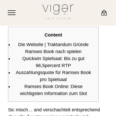
0
Content
Die Website | Traktandum Gründe
Ramses Book nach spielen
Quickwin Spielsaal: Bis zu gut
96,5percent RTP
Auszahlungsquote für Ramses Book
pro Spielsaal
Ramses Book Online: Diese
wichtigsten Information zum Slot
Sic misch… and verschachtelt entsprechend