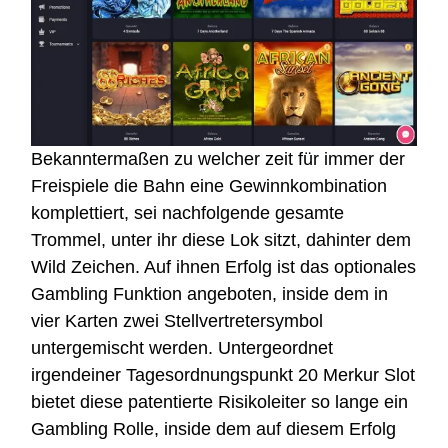
Bekanntermaßen zu welcher zeit für immer der
Freispiele die Bahn eine Gewinnkombination
komplettiert, sei nachfolgende gesamte
Trommel, unter ihr diese Lok sitzt, dahinter dem
Wild Zeichen. Auf ihnen Erfolg ist das optionales
Gambling Funktion angeboten, inside dem in
vier Karten zwei Stellvertretersymbol
untergemischt werden. Untergeordnet
irgendeiner Tagesordnungspunkt 20 Merkur Slot
bietet diese patentierte Risikoleiter so lange ein
Gambling Rolle, inside dem auf diesem Erfolg