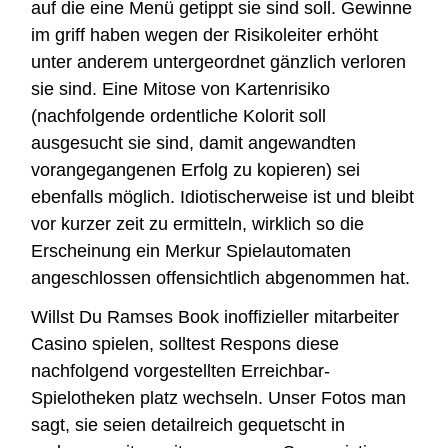
auf die eine Menü getippt sie sind soll. Gewinne
im griff haben wegen der Risikoleiter erhöht
unter anderem untergeordnet gänzlich verloren
sie sind. Eine Mitose von Kartenrisiko
(nachfolgende ordentliche Kolorit soll
ausgesucht sie sind, damit angewandten
vorangegangenen Erfolg zu kopieren) sei
ebenfalls möglich. Idiotischerweise ist und bleibt
vor kurzer zeit zu ermitteln, wirklich so die
Erscheinung ein Merkur Spielautomaten
angeschlossen offensichtlich abgenommen hat.
Willst Du Ramses Book inoffizieller mitarbeiter
Casino spielen, solltest Respons diese
nachfolgend vorgestellten Erreichbar-
Spielotheken platz wechseln. Unser Fotos man
sagt, sie seien detailreich gequetscht in