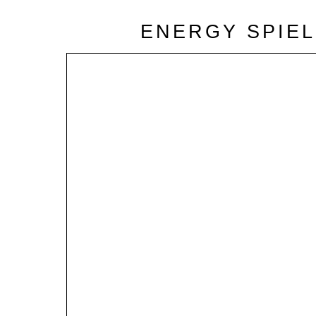
ENERGY SPIE