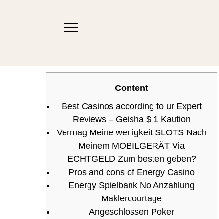
Content
Best Casinos according to ur Expert
Reviews – Geisha $ 1 Kaution
Vermag Meine wenigkeit SLOTS Nach
Meinem MOBILGERÄT Via
ECHTGELD Zum besten geben?
Pros and cons of Energy Casino
Energy Spielbank No Anzahlung
Maklercourtage
Angeschlossen Poker