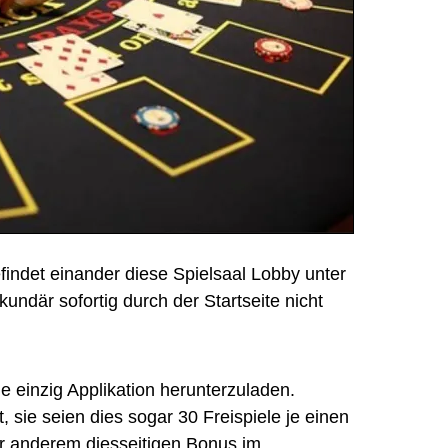
indet einander diese Spielsaal Lobby unter
undär sofortig durch der Startseite nicht
 einzig Applikation herunterzuladen.
sie seien dies sogar 30 Freispiele je einen
ter anderem diesseitigen Bonus im