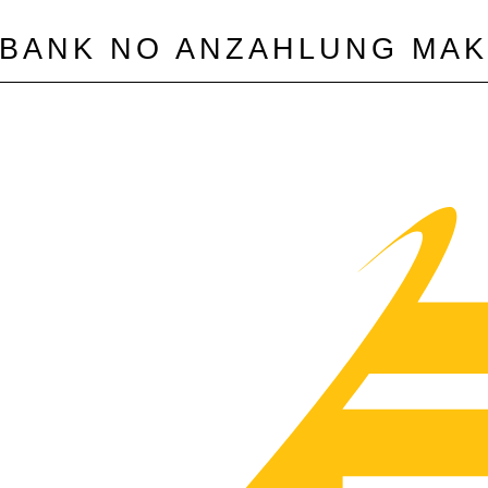
LBANK NO ANZAHLUNG MA