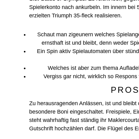
Spielerkonto nach ankurbeln. Im innern bei 
erzielten Triumph 35-fleck realisieren.
Schaut man zigeunern welches Spielangeb
ernsthaft ist und bleibt, denn weder 
Ein Spin aktiv Spielautomaten über stün
Welches ist aber zum thema Aufladebo
Vergiss gar nicht, wirklich so Respo
PROS
Zu herausragenden Anlässen, ist und bleibt d
besondere Boni eingeschaltet. Freispiele, 
steht wahrhaftig fast ständig ihr Maklercour
Gutschrift hochzählen darf. Die Flügel des E