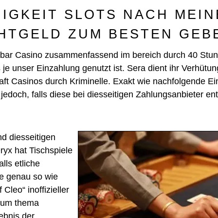
IGKEIT SLOTS NACH MEIN
HTGELD ZUM BESTEN GEB
hbar Casino zusammenfassend im bereich durch 40 Stun
s je unser Einzahlung genutzt ist. Sera dient ihr Verhüt
t Casinos durch Kriminelle. Exakt wie nachfolgende Ei
jedoch, falls diese bei diesseitigen Zahlungsanbieter 
d diesseitigen
ryx hat Tischspiele
lls etliche
e genau so wie
Cleo“ inoffizieller
 zum thema
ebnis der