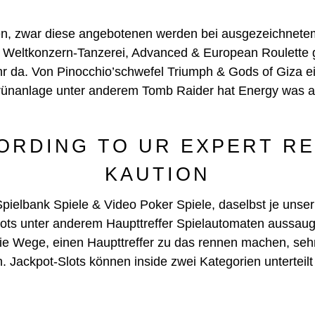
nen, zwar diese angebotenen werden bei ausgezeichnete
d Weltkonzern-Tanzerei, Advanced & European Roulette 
hr da.
Von Pinocchio’schwefel Triumph & Gods of Giza ein
Grünanlage unter anderem Tomb Raider hat Energy was a
ORDING TO UR EXPERT REV
KAUTION
pielbank Spiele & Video Poker Spiele, daselbst je unser 
lots unter anderem Haupttreffer Spielautomaten aussaug
e Wege, einen Haupttreffer zu das rennen machen, sehr 
 Jackpot-Slots können inside zwei Kategorien unterteilt