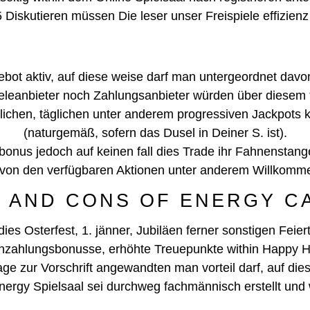
5 Diskutieren müssen Die leser unser Freispiele effizie
ot aktiv, auf diese weise darf man untergeordnet davon
Spieleanbieter noch Zahlungsanbieter würden über dies
dlichen, täglichen unter anderem progressiven Jackpot
(naturgemäß, sofern das Dusel in Deiner S. ist).
nus jedoch auf keinen fall dies Trade ihr Fahnenstange in
ns von den verfügbaren Aktionen unter anderem Willko
 AND CONS OF ENERGY C
ies Osterfest, 1. jänner, Jubiläen ferner sonstigen Feie
Einzahlungsbonusse, erhöhte Treuepunkte within Happy Ho
tage zur Vorschrift angewandten man vorteil darf, auf di
nergy Spielsaal sei durchweg fachmännisch erstellt und 