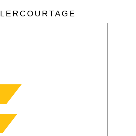
KLERCOURTAGE