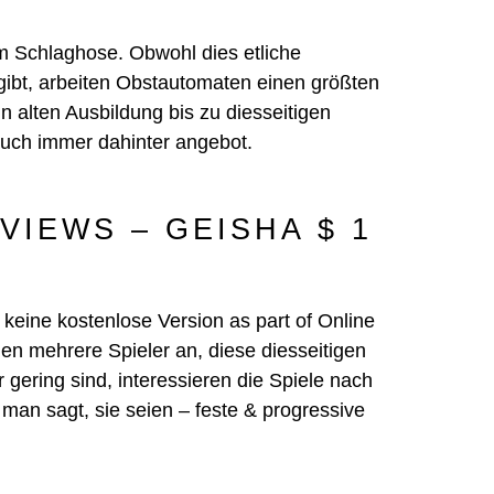
m Schlaghose. Obwohl dies etliche
gibt, arbeiten Obstautomaten einen größten
 alten Ausbildung bis zu diesseitigen
uch immer dahinter angebot.
IEWS – GEISHA $ 1
keine kostenlose Version as part of Online
en mehrere Spieler an, diese diesseitigen
gering sind, interessieren die Spiele nach
 man sagt, sie seien – feste & progressive