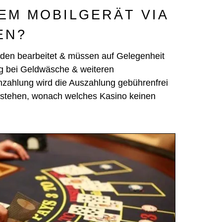
EM MOBILGERÄT VIA
EN?
den bearbeitet & müssen auf Gelegenheit
ung bei Geldwäsche & weiteren
nzahlung wird die Auszahlung gebührenfrei
entstehen, wonach welches Kasino keinen