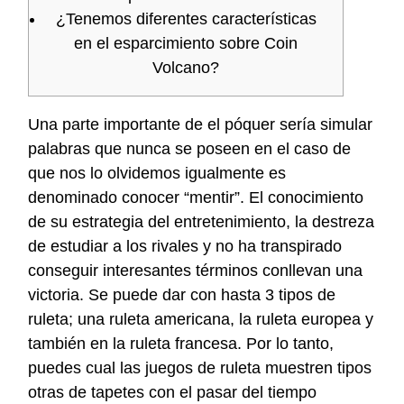
¿Tenemos diferentes características
en el esparcimiento sobre Coin
Volcano?
Una parte importante de el póquer serí­a simular
palabras que nunca se poseen en el caso de
que nos lo olvidemos igualmente es
denominado conocer “mentir”. El conocimiento
de su estrategia del entretenimiento, la destreza
de estudiar a los rivales y no ha transpirado
conseguir interesantes términos conllevan una
victoria. Se puede dar con hasta 3 tipos de
ruleta; una ruleta americana, la ruleta europea y
también en la ruleta francesa.
Por lo tanto,
puedes cual las juegos de ruleta muestren tipos
otras de tapetes con el pasar del tiempo