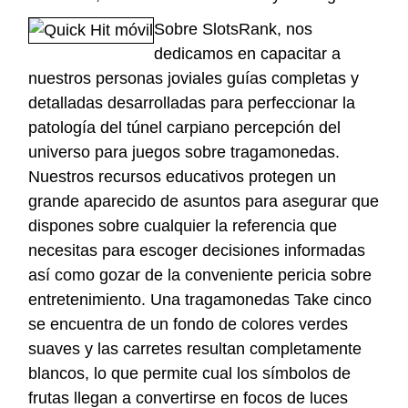
Sobre SlotsRank, nos
dedicamos en capacitar a
nuestros personas joviales guías completas y
detalladas desarrolladas para perfeccionar la
patologí­a del túnel carpiano percepción del
universo para juegos sobre tragamonedas.
Nuestros recursos educativos protegen un
grande aparecido de asuntos para asegurar que
dispones sobre cualquier la referencia que
necesitas para escoger decisiones informadas
así­ como gozar de la conveniente pericia sobre
entretenimiento. Una tragamonedas Take cinco
se encuentra de un fondo de colores verdes
suaves y las carretes resultan completamente
blancos, lo que permite cual los símbolos de
frutas llegan a convertirse en focos de luces