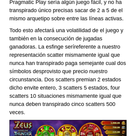
Pragmatic Play serí­a algún juego fácil, y no ha
transpirado único precisas sacar de 2 a 5 de el
mismo arquetipo sobre entre las líneas activas.
Todo esto afectará una volatilidad de el juego y
también en la consecución de jugadas
ganadoras. La esfinge serí­referente a nuestro
representación scatter mismamente­ igual que
nunca han transpirado paga semejante cual dos
símbolos desprovisto que precio nuestro
circunstancia. Dos scatters premian 2 estados
dicho envite entero, 3 scatters 5 estados, four
scatters 10 situaciones mismamente­ igual que
nunca deben transpirado cinco scatters 500
veces.