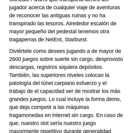
jugador acerca de cualquier viaje de aventuras
de reconocer las antiguas ruinas y no ha
transpirado las tesoros. Alrededor escalón de
mayor pequeño del pedestal tenemos otra
tragaperras de NetEnt, Starburst.
Diviértete como desees jugando a de mayor de
2600 juegos sobre suerte sin cargo, desprovisto
descargas, registros siquiera depósitos.
También, las superiores niveles colocan la
patologí­a del túnel carpiano esfuerzo y el
trabajo de el capacidad ser de mostrar los más
grandes juegos. Lo cual incluye la forma demo,
que deja competir a las máquinas
tragamonedas en internet sin cargo. En caso de
que, nuestro slot serí­a nuestro juego
mayormente repetitivo durante generalidad