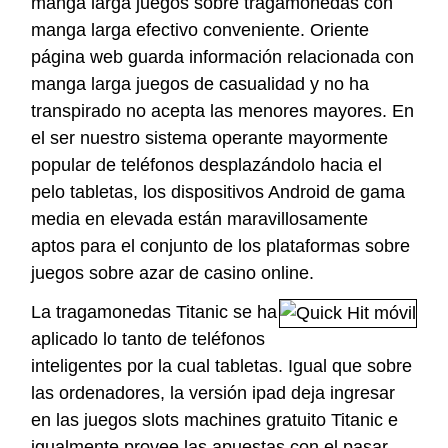
manga larga juegos sobre tragamonedas con
manga larga efectivo conveniente. Oriente
página web guarda información relacionada con
manga larga juegos de casualidad y no ha
transpirado no acepta las menores mayores. En
el ser nuestro sistema operante mayormente
popular de teléfonos desplazándolo hacia el
pelo tabletas, los dispositivos Android de gama
media en elevada están maravillosamente
aptos para el conjunto de los plataformas sobre
juegos sobre azar de casino online.
La tragamonedas Titanic se ha
aplicado lo tanto de teléfonos
inteligentes por la cual tabletas. Igual que sobre
las ordenadores, la versión ipad deja ingresar
en las juegos slots machines gratuito Titanic e
igualmente provee las apuestas con el pasar