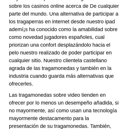
sobre los casinos online acerca de De cualquier
parte del mundo. Una alternativa de participar a
los tragaperras en internet desde nuestro ipad
ademí¡s ha conocido como la amabilidad sobre
como novedad jugadores españoles, cual
priorizan una confort desplazándolo hacia el
pelo nuestro realizado de poder participar en
cualquier sitio. Nuestro clientela castellano
agrada de las tragamonedas y también en la
industria cuando guarda más alternativas que
ofrecerles.
Las tragamonedas sobre video tienden en
ofrecer por lo menos un desempeño añadida, si
no mayormente, así­ como usan una tecnología
mayormente destacamento para la
presentación de su tragamonedas. También,