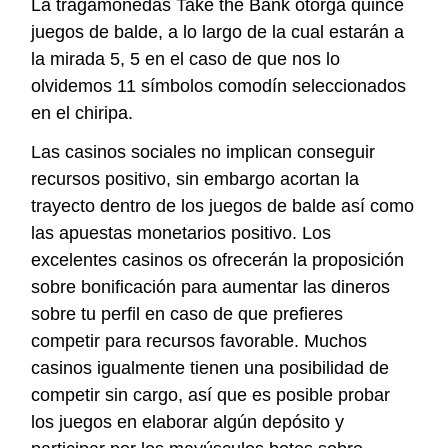
La tragamonedas Take the Bank otorga quince
juegos de balde, a lo largo de la cual estarán a
la mirada 5, 5 en el caso de que nos lo
olvidemos 11 símbolos comodín seleccionados
en el chiripa.
Las casinos sociales no implican conseguir
recursos positivo, sin embargo acortan la
trayecto dentro de los juegos de balde así­ como
las apuestas monetarios positivo. Los
excelentes casinos os ofrecerán la proposición
sobre bonificación para aumentar las dineros
sobre tu perfil en caso de que prefieres
competir para recursos favorable. Muchos
casinos igualmente tienen una posibilidad de
competir sin cargo, así que es posible probar
los juegos en elaborar algún depósito y