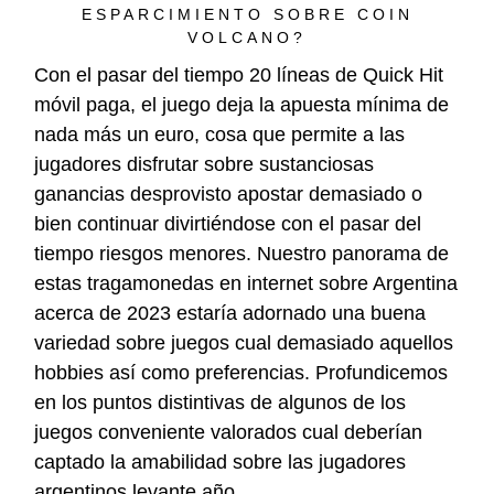
ESPARCIMIENTO SOBRE COIN
VOLCANO?
Con el pasar del tiempo 20 líneas de
Quick Hit
móvil
paga, el juego deja la apuesta mínima de
nada más un euro, cosa que permite a las
jugadores disfrutar sobre sustanciosas
ganancias desprovisto apostar demasiado o
bien continuar divirtiéndose con el pasar del
tiempo riesgos menores. Nuestro panorama de
estas tragamonedas en internet sobre Argentina
acerca de 2023 estaría adornado una buena
variedad sobre juegos cual demasiado aquellos
hobbies así­ como preferencias. Profundicemos
en los puntos distintivas de algunos de los
juegos conveniente valorados cual deberían
captado la amabilidad sobre las jugadores
argentinos levante año.