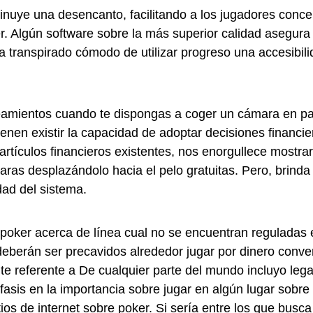
minuye una desencanto, facilitando a los jugadores conce
r. Algún software sobre la más superior calidad asegura
a transpirado cómodo de utilizar progreso una accesibilid
lineamientos cuando te dispongas a coger un cámara en par
en existir la capacidad de adoptar decisiones financier
ículos financieros existentes, nos enorgullece mostrar 
, claras desplazándolo hacia el pelo gratuitas. Pero, brin
dad del sistema.
 poker acerca de línea cual no se encuentran reguladas 
eberán ser precavidos alrededor jugar por dinero conveni
te referente a De cualquier parte del mundo incluyo leg
fasis en la importancia sobre jugar en algún lugar sobre 
ios de internet sobre poker. Si serí­a entre los que busc