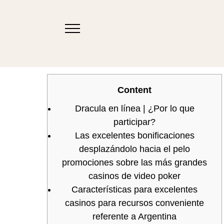
Content
Dracula en línea | ¿Por lo que
participar?
Las excelentes bonificaciones
desplazándolo hacia el pelo
promociones sobre las más grandes
casinos de video poker
Características para excelentes
casinos para recursos conveniente
referente a Argentina