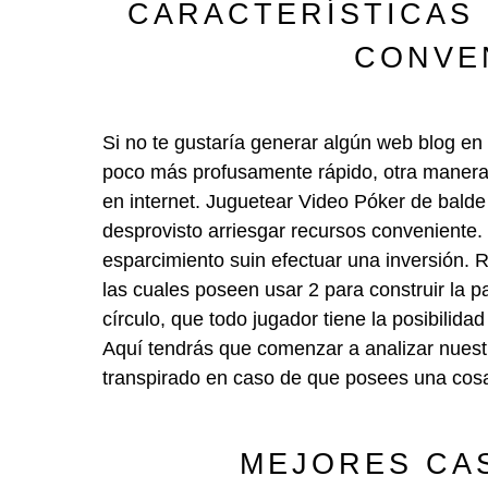
CARACTERÍSTICAS
CONVE
Si no te gustaría generar algún web blog en
poco más profusamente rápido, otra manera d
en internet. Juguetear Video Póker de balde 
desprovisto arriesgar recursos conveniente. 
esparcimiento suin efectuar una inversión. R
las cuales poseen usar 2 para construir la pa
círculo, que todo jugador tiene la posibilid
Aquí tendrás que comenzar a analizar nuestr
transpirado en caso de que posees una cosa q
MEJORES CA