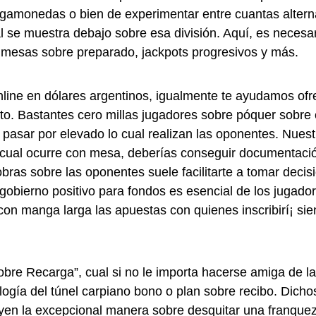
tragamonedas o bien de experimentar entre cuantas alter
l se muestra debajo sobre esa división. Aquí, es necesa
ta, mesas sobre preparado, jackpots progresivos y más.
line en dólares argentinos, igualmente te ayudamos ofr
to. Bastantes cero millas jugadores sobre póquer sobr
 pasar por elevado lo cual realizan las oponentes. Nuest
 cual ocurre con mesa, deberías conseguir documentació
obras sobre las oponentes suele facilitarte a tomar de
a gobierno positivo para fondos es esencial de los jugad
 con manga larga las apuestas con quienes inscribirí¡ si
bre Recarga”, cual si no le importa hacerse amiga de l
ologí­a del túnel carpiano bono o plan sobre recibo. Di
uyen la excepcional manera sobre desquitar una franquez