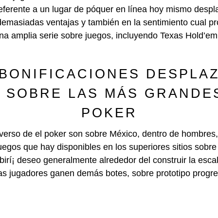
referente a un lugar de póquer en línea hoy mismo despl
emasiadas ventajas y también en la sentimiento cual pr
una amplia serie sobre juegos, incluyendo Texas Hold’e
BONIFICACIONES DESPLA
 SOBRE LAS MÁS GRANDES
POKER
erso de el poker son sobre México, dentro de hombres, 
egos que hay disponibles en los superiores sitios sobre
irí¡ deseo generalmente alrededor del construir la escal
s jugadores ganen demás botes, sobre prototipo progresi