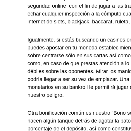
seguridad online con el fin de jugar a las 
echar cualquier inspección a la cómputo cua
internet de slots, blackjack, baccarat, rule
Igualmente, si estás buscando un casinos on
puedes apostar en tu moneda establecimien
sobre centrarse sólo en sus cartas así­ como
como, en caso de que prestas atención a lo
débiles sobre las oponentes. Mirar los mani
podrí­a llegar a ser su vez de emplazar. Un
monetarios en su bankroll le permitirá jugar
nuestro peligro.
Otra bonificación común es nuestro “Bono so
hacen algún tanque detrás de agotar la pat
porcentaje de el depósito, así­ como constit