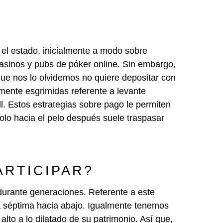
r el estado, inicialmente a modo sobre
 casinos y pubs de póker online. Sin embargo,
que nos lo olvidemos no quiere depositar con
mente esgrimidas referente a levante
l. Estos estrategias sobre pago le permiten
olo hacia el pelo después suele traspasar
ARTICIPAR?
durante generaciones. Referente a este
la séptima hacia abajo. Igualmente tenemos
lto a lo dilatado de su patrimonio. Así que,