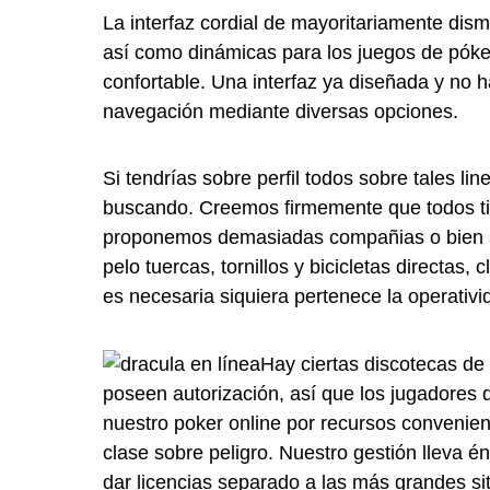
La interfaz cordial de mayoritariamente dis
así­ como dinámicas para los juegos de póke
confortable. Una interfaz ya diseñada y no h
navegación mediante diversas opciones.
Si tendrí­as sobre perfil todos sobre tales 
buscando. Creemos firmemente que todos tien
proponemos demasiadas compañias o bien art
pelo tuercas, tornillos y bicicletas directas
es necesaria siquiera pertenece la operativi
Hay ciertas discotecas de
poseen autorización, así que los jugadores d
nuestro poker online por recursos convenien
clase sobre peligro. Nuestro gestión lleva én
dar licencias separado a las más grandes sit