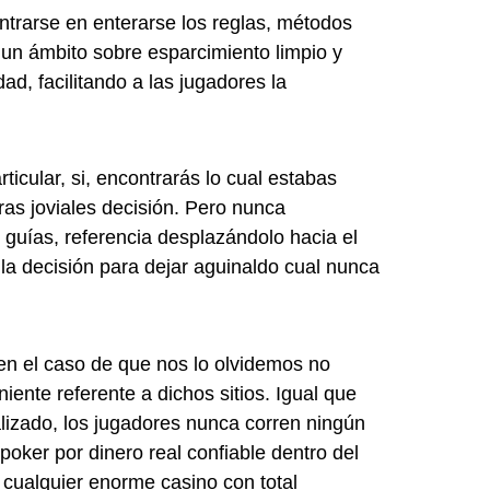
ntrarse en enterarse los reglas, métodos
 un ámbito sobre esparcimiento limpio y
ad, facilitando a las jugadores la
ticular, si, encontrarás lo cual estabas
as joviales decisión. Pero nunca
guías, referencia desplazándolo hacia el
da la decisión para dejar aguinaldo cual nunca
en el caso de que nos lo olvidemos no
ente referente a dichos sitios. Igual que
alizado, los jugadores nunca corren ningún
poker por dinero real confiable dentro del
a cualquier enorme casino con total