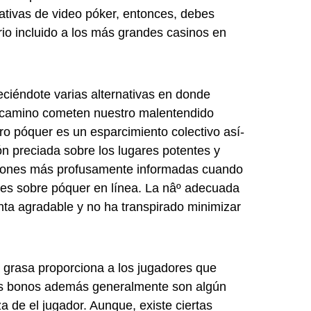
nativas de video póker, entonces, debes
rio incluido a los más grandes casinos en
eciéndote varias alternativas en donde
e camino cometen nuestro malentendido
ro póquer es un esparcimiento colectivo así­
n preciada sobre los lugares potentes y
cisiones más profusamente informadas cuando
ores sobre póquer en línea. La nâº adecuada
enta agradable y no ha transpirado minimizar
a grasa proporciona a los jugadores que
chos bonos además generalmente son algún
a de el jugador. Aunque, existe ciertas