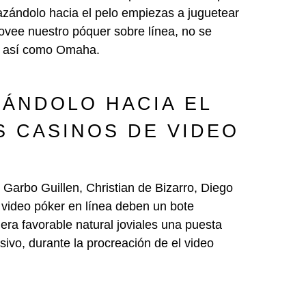
azándolo hacia el pelo empiezas a juguetear
ovee nuestro póquer sobre línea, no se
m así­ como Omaha.
ZÁNDOLO HACIA EL
 CASINOS DE VIDEO
Garbo Guillen, Christian de Bizarro, Diego
 video póker en línea deben un bote
era favorable natural joviales una puesta
vo, durante la procreación de el video